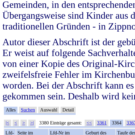
Gemeinden, in den entsprechende
Übergangsweise sind Kinder aus 
traditionellen Gründen - in Zippn
Autor dieser Abschrift ist der geb
Er weist auf folgende Sachverhalte
von einer Kopie des Original-Kirc
zweifelsfreie Fehler im Kirchenbuc
worden. Bei der Abschrift kann e
gekommen sein. Deshalb wird kein
Alles
Suchen
Auswahl
Detail
|<
<
>
>|
3380 Einträge gesamt:
<<
3361
3364
336
Lfd-
Seite im
Lfd-Nr im
Geburt des
Taufe de