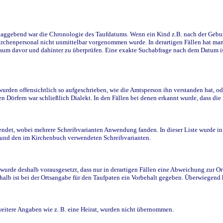
ggebend war die Chronologie des Taufdatums. Wenn ein Kind z.B. nach der Geburt 
rchenpersonal nicht unmittelbar vorgenommen wurde. In derartigen Fällen hat man d
raum davor und dahinter zu überprüfen. Eine exakte Suchabfrage nach dem Datum i
den offensichtlich so aufgeschrieben, wie die Amtsperson ihn verstanden hat, ode
n Dörfern war schließlich Dialekt. In den Fällen bei denen erkannt wurde, dass di
t, wobei mehrere Schreibvarianten Anwendung fanden. In dieser Liste wurde in de
n und den im Kirchenbuch verwendeten Schreibvarianten.
wurde deshalb vorausgesetzt, dass nur in derartigen Fällen eine Abweichung zur O
eshalb ist bei der Ortsangabe für den Taufpaten ein Vorbehalt gegeben. Überwiegen
weitere Angaben wie z. B. eine Heirat, wurden nicht übernommen.