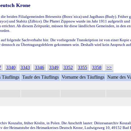
Deutsch Krone
ie beiden Filialgemeinden Briesenitz (Brzez`nica) und Jagdhaus (Budy). Früher g
yce) und Stabitz (Zdbice). Die Pfarrei Zippnow wurde im Jahr 1911 aufgeteilt und e
en errichtet. Ab diesem Zeitpunkt, müssen für diese ländlichen Gemeinden, in den
worden.
 auf folgende Sachverhalte hin: Die vorliegende Transkription ist von einer Kopie 
aber dennoch zu Übertragungsfehlern gekommen sein. Deshalb wird kein Anspruch auf 
7
3340
3343
3346
3349
3352
3355
3358
>>
 Täuflings
Taufe des Täuflings
Vorname des Täuflings
Name des Va
iv Koszalin, früher Köslin, in Polen. Die Anschrift lautet: Diözesanarchiv Koszal
v der Heimatstube des Heimatkreises Deutsch Krone, Ludwigsweg 10, 49152 Bad Ess