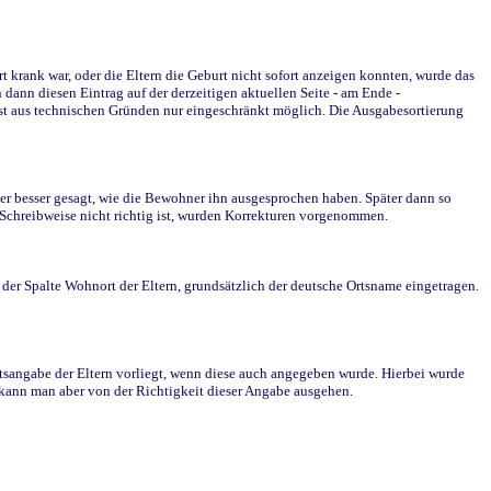
krank war, oder die Eltern die Geburt nicht sofort anzeigen konnten, wurde das
ann diesen Eintrag auf der derzeitigen aktuellen Seite - am Ende -
st aus technischen Gründen nur eingeschränkt möglich. Die Ausgabesortierung
r besser gesagt, wie die Bewohner ihn ausgesprochen haben. Später dann so
e Schreibweise nicht richtig ist, wurden Korrekturen vorgenommen.
r Spalte Wohnort der Eltern, grundsätzlich der deutsche Ortsname eingetragen.
rtsangabe der Eltern vorliegt, wenn diese auch angegeben wurde. Hierbei wurde
d kann man aber von der Richtigkeit dieser Angabe ausgehen.