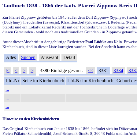
Taufbuch 1838 - 1866 der kath. Pfarrei Zippnow Kreis 
Zur Pfarrei Zippnow gehörten bis 1945 außer dem Dorf Zippnow (Sypnywo) noch d
(Dudylany), Freudenfier (Szwecja), Klawittersdorf (Glowaczewo), Rederitz (Nadarz
Stabitz und ein Lokalvikariat Rederitz mit der Tochterkirche in Doderlage wurd
diesen Gemeinden - wohl noch aus traditionellen Gründen - in Zippnow getauft 
Autor dieser Abschrift ist der gebürtige Rederitzer
Paul Lüdtke
aus Köln. Er weist
Kirchenbuch, sind in dieser Liste korrigiert worden. Bei der Abschrift kann es 
Alles
Suchen
Auswahl
Detail
|<
<
>
>|
3380 Einträge gesamt:
<<
3331
3334
333
Lfd-Nr
Seite im Kirchenbuch
Lfd-Nr im Kirchenbuch
Geburt des
...
...
...
Hinweise zu den Kirchenbüchern
Das Original-Kirchenbuch von Januar 1838 bis 1866, befindet sich im Diözesanarch
Freien Prälatur Schneidemühl, Josef-Schwank-Straße 8, 36043 Fulda und im Archi