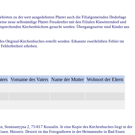
ehörten zu der weit ausgedehnten Pfarrei auch die Filialgemeinden Doderlage
ine neue selbständige Pfarrei Freudenfier mit den Filialen Klawittersdorf und
 entsprechenden Kirchenbüchern gesucht werden. Übergangsweise sind Kinder aus
des Original-Kirchenbuches erstellt worden. Erkannte zweifelsfreie Fehler im
Fehlerfreiheit erhoben.
ters
Vorname des Vaters
Name der Mutter
Wohnort der Eltern
in, Seminarryjna 2, 75-817 Koszalin. Je eine Kopie des Kirchenbuches liegt in der
en. Hinweis: Derzeit ist das Fotografieren in der Heimatstube in Bad Essen