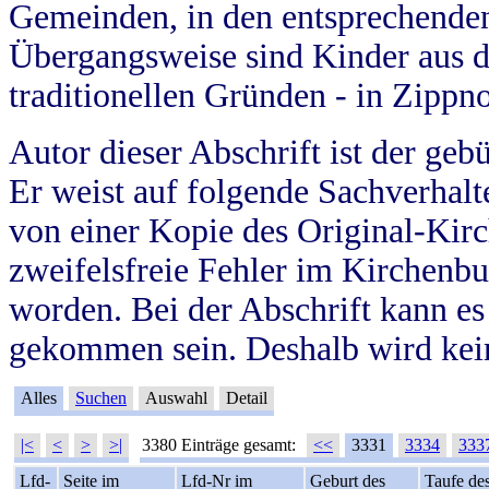
Gemeinden, in den entsprechende
Übergangsweise sind Kinder aus 
traditionellen Gründen - in Zippn
Autor dieser Abschrift ist der geb
Er weist auf folgende Sachverhalte
von einer Kopie des Original-Kirc
zweifelsfreie Fehler im Kirchenbuc
worden. Bei der Abschrift kann e
gekommen sein. Deshalb wird kein
Alles
Suchen
Auswahl
Detail
|<
<
>
>|
3380 Einträge gesamt:
<<
3331
3334
333
Lfd-
Seite im
Lfd-Nr im
Geburt des
Taufe de