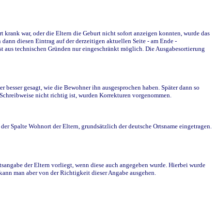
krank war, oder die Eltern die Geburt nicht sofort anzeigen konnten, wurde das
ann diesen Eintrag auf der derzeitigen aktuellen Seite - am Ende -
st aus technischen Gründen nur eingeschränkt möglich. Die Ausgabesortierung
r besser gesagt, wie die Bewohner ihn ausgesprochen haben. Später dann so
e Schreibweise nicht richtig ist, wurden Korrekturen vorgenommen.
r Spalte Wohnort der Eltern, grundsätzlich der deutsche Ortsname eingetragen.
rtsangabe der Eltern vorliegt, wenn diese auch angegeben wurde. Hierbei wurde
d kann man aber von der Richtigkeit dieser Angabe ausgehen.