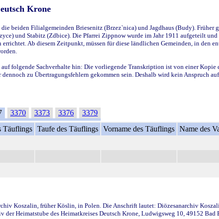
Deutsch Krone
ie beiden Filialgemeinden Briesenitz (Brzez`nica) und Jagdhaus (Budy). Früher g
yce) und Stabitz (Zdbice). Die Pfarrei Zippnow wurde im Jahr 1911 aufgeteilt und e
en errichtet. Ab diesem Zeitpunkt, müssen für diese ländlichen Gemeinden, in den
worden.
 auf folgende Sachverhalte hin: Die vorliegende Transkription ist von einer Kopie 
aber dennoch zu Übertragungsfehlern gekommen sein. Deshalb wird kein Anspruch auf 
7
3370
3373
3376
3379
 Täuflings
Taufe des Täuflings
Vorname des Täuflings
Name des Va
iv Koszalin, früher Köslin, in Polen. Die Anschrift lautet: Diözesanarchiv Koszal
v der Heimatstube des Heimatkreises Deutsch Krone, Ludwigsweg 10, 49152 Bad Ess