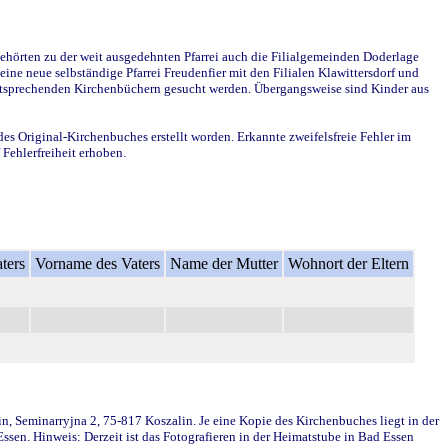
ehörten zu der weit ausgedehnten Pfarrei auch die Filialgemeinden Doderlage
ine neue selbständige Pfarrei Freudenfier mit den Filialen Klawittersdorf und
 entsprechenden Kirchenbüchern gesucht werden. Übergangsweise sind Kinder aus
des Original-Kirchenbuches erstellt worden. Erkannte zweifelsfreie Fehler im
Fehlerfreiheit erhoben.
ters
Vorname des Vaters
Name der Mutter
Wohnort der Eltern
in, Seminarryjna 2, 75-817 Koszalin. Je eine Kopie des Kirchenbuches liegt in der
en. Hinweis: Derzeit ist das Fotografieren in der Heimatstube in Bad Essen