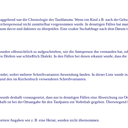
ggebend war die Chronologie des Taufdatums. Wenn ein Kind z.B. nach der Geburt 
rchenpersonal nicht unmittelbar vorgenommen wurde. In derartigen Fällen hat man d
raum davor und dahinter zu überprüfen. Eine exakte Suchabfrage nach dem Datum i
den offensichtlich so aufgeschrieben, wie die Amtsperson ihn verstanden hat, ode
n Dörfern war schließlich Dialekt. In den Fällen bei denen erkannt wurde, dass di
t, wobei mehrere Schreibvarianten Anwendung fanden. In dieser Liste wurde in de
n und den im Kirchenbuch verwendeten Schreibvarianten.
wurde deshalb vorausgesetzt, dass nur in derartigen Fällen eine Abweichung zur O
eshalb ist bei der Ortsangabe für den Taufpaten ein Vorbehalt gegeben. Überwiegen
weitere Angaben wie z. B. eine Heirat, wurden nicht übernommen.