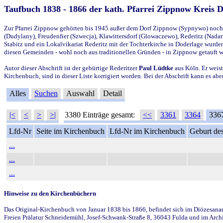
Taufbuch 1838 - 1866 der kath. Pfarrei Zippnow Kreis 
Zur Pfarrei Zippnow gehörten bis 1945 außer dem Dorf Zippnow (Sypnywo) noch d
(Dudylany), Freudenfier (Szwecja), Klawittersdorf (Glowaczewo), Rederitz (Nadarz
Stabitz und ein Lokalvikariat Rederitz mit der Tochterkirche in Doderlage wurd
diesen Gemeinden - wohl noch aus traditionellen Gründen - in Zippnow getauft 
Autor dieser Abschrift ist der gebürtige Rederitzer
Paul Lüdtke
aus Köln. Er weist
Kirchenbuch, sind in dieser Liste korrigiert worden. Bei der Abschrift kann es 
Alles
Suchen
Auswahl
Detail
|<
<
>
>|
3380 Einträge gesamt:
<<
3361
3364
336
Lfd-Nr
Seite im Kirchenbuch
Lfd-Nr im Kirchenbuch
Geburt des
...
...
...
Hinweise zu den Kirchenbüchern
Das Original-Kirchenbuch von Januar 1838 bis 1866, befindet sich im Diözesanarch
Freien Prälatur Schneidemühl, Josef-Schwank-Straße 8, 36043 Fulda und im Archi