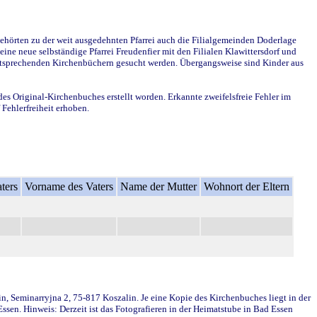
ehörten zu der weit ausgedehnten Pfarrei auch die Filialgemeinden Doderlage
ine neue selbständige Pfarrei Freudenfier mit den Filialen Klawittersdorf und
 entsprechenden Kirchenbüchern gesucht werden. Übergangsweise sind Kinder aus
des Original-Kirchenbuches erstellt worden. Erkannte zweifelsfreie Fehler im
Fehlerfreiheit erhoben.
ters
Vorname des Vaters
Name der Mutter
Wohnort der Eltern
in, Seminarryjna 2, 75-817 Koszalin. Je eine Kopie des Kirchenbuches liegt in der
en. Hinweis: Derzeit ist das Fotografieren in der Heimatstube in Bad Essen