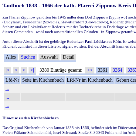
Taufbuch 1838 - 1866 der kath. Pfarrei Zippnow Kreis 
Zur Pfarrei Zippnow gehörten bis 1945 außer dem Dorf Zippnow (Sypnywo) noch d
(Dudylany), Freudenfier (Szwecja), Klawittersdorf (Glowaczewo), Rederitz (Nadarz
Stabitz und ein Lokalvikariat Rederitz mit der Tochterkirche in Doderlage wurd
diesen Gemeinden - wohl noch aus traditionellen Gründen - in Zippnow getauft 
Autor dieser Abschrift ist der gebürtige Rederitzer
Paul Lüdtke
aus Köln. Er weist
Kirchenbuch, sind in dieser Liste korrigiert worden. Bei der Abschrift kann es 
Alles
Suchen
Auswahl
Detail
|<
<
>
>|
3380 Einträge gesamt:
<<
3361
3364
336
Lfd-Nr
Seite im Kirchenbuch
Lfd-Nr im Kirchenbuch
Geburt des
...
...
...
Hinweise zu den Kirchenbüchern
Das Original-Kirchenbuch von Januar 1838 bis 1866, befindet sich im Diözesanarch
Freien Prälatur Schneidemühl, Josef-Schwank-Straße 8, 36043 Fulda und im Archi