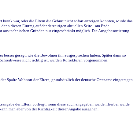
krank war, oder die Eltern die Geburt nicht sofort anzeigen konnten, wurde das
ann diesen Eintrag auf der derzeitigen aktuellen Seite - am Ende -
st aus technischen Gründen nur eingeschränkt möglich. Die Ausgabesortierung
r besser gesagt, wie die Bewohner ihn ausgesprochen haben. Später dann so
e Schreibweise nicht richtig ist, wurden Korrekturen vorgenommen.
r Spalte Wohnort der Eltern, grundsätzlich der deutsche Ortsname eingetragen.
rtsangabe der Eltern vorliegt, wenn diese auch angegeben wurde. Hierbei wurde
d kann man aber von der Richtigkeit dieser Angabe ausgehen.