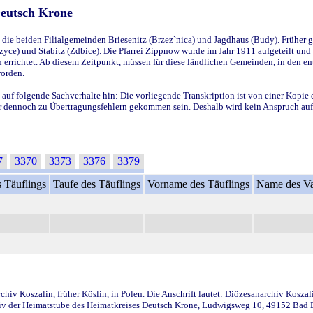
Deutsch Krone
ie beiden Filialgemeinden Briesenitz (Brzez`nica) und Jagdhaus (Budy). Früher g
yce) und Stabitz (Zdbice). Die Pfarrei Zippnow wurde im Jahr 1911 aufgeteilt und e
en errichtet. Ab diesem Zeitpunkt, müssen für diese ländlichen Gemeinden, in den
worden.
 auf folgende Sachverhalte hin: Die vorliegende Transkription ist von einer Kopie 
aber dennoch zu Übertragungsfehlern gekommen sein. Deshalb wird kein Anspruch auf 
7
3370
3373
3376
3379
 Täuflings
Taufe des Täuflings
Vorname des Täuflings
Name des Va
iv Koszalin, früher Köslin, in Polen. Die Anschrift lautet: Diözesanarchiv Koszal
v der Heimatstube des Heimatkreises Deutsch Krone, Ludwigsweg 10, 49152 Bad Ess