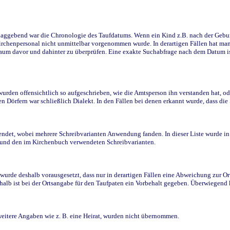
ggebend war die Chronologie des Taufdatums. Wenn ein Kind z.B. nach der Geburt 
rchenpersonal nicht unmittelbar vorgenommen wurde. In derartigen Fällen hat man d
raum davor und dahinter zu überprüfen. Eine exakte Suchabfrage nach dem Datum i
den offensichtlich so aufgeschrieben, wie die Amtsperson ihn verstanden hat, ode
n Dörfern war schließlich Dialekt. In den Fällen bei denen erkannt wurde, dass di
t, wobei mehrere Schreibvarianten Anwendung fanden. In dieser Liste wurde in de
n und den im Kirchenbuch verwendeten Schreibvarianten.
wurde deshalb vorausgesetzt, dass nur in derartigen Fällen eine Abweichung zur O
eshalb ist bei der Ortsangabe für den Taufpaten ein Vorbehalt gegeben. Überwiegen
weitere Angaben wie z. B. eine Heirat, wurden nicht übernommen.