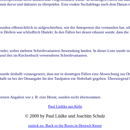
raum davor und dahinter zu überprüfen. Eine exakte Suchabfrage nach dem Datum i
den offensichtlich so aufgeschrieben, wie die Amtsperson ihn verstanden hat, ode
n Dörfern war schließlich Dialekt. In den Fällen bei denen erkannt wurde, dass di
t, wobei mehrere Schreibvarianten Anwendung fanden. In dieser Liste wurde in de
n und den im Kirchenbuch verwendeten Schreibvarianten.
wurde deshalb vorausgesetzt, dass nur in derartigen Fällen eine Abweichung zur O
eshalb ist bei der Ortsangabe für den Taufpaten ein Vorbehalt gegeben. Überwiegen
weitere Angaben wie z. B. eine Heirat, wurden nicht übernommen.
Paul Lüdtke aus Köln
© 2009 by Paul Lüdke und Joachim Schulz
zurück zu: Back to the Roots in Deutsch Krone