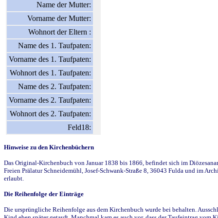
Name der Mutter:
Vorname der Mutter:
Wohnort der Eltern :
Name des 1. Taufpaten:
Vorname des 1. Taufpaten:
Wohnort des 1. Taufpaten:
Name des 2. Taufpaten:
Vorname des 2. Taufpaten:
Wohnort des 2. Taufpaten:
Feld18:
Hinweise zu den Kirchenbüchern
Das Original-Kirchenbuch von Januar 1838 bis 1866, befindet sich im Diözesanarch
Freien Prälatur Schneidemühl, Josef-Schwank-Straße 8, 36043 Fulda und im Archi
erlaubt.
Die Reihenfolge der Einträge
Die ursprüngliche Reihenfolge aus dem Kirchenbuch wurde bei behalten. Ausschla
Kind eben später getauft. Manchmal kam es auch vor, dass der Taufeintrag vom Ki