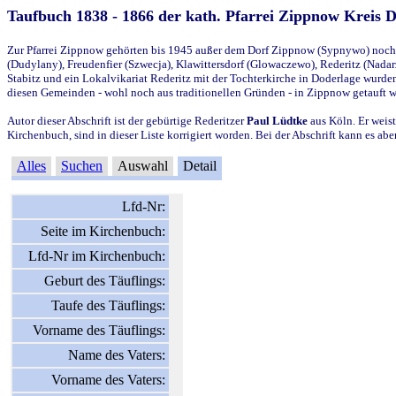
Taufbuch 1838 - 1866 der kath. Pfarrei Zippnow Kreis 
Zur Pfarrei Zippnow gehörten bis 1945 außer dem Dorf Zippnow (Sypnywo) noch d
(Dudylany), Freudenfier (Szwecja), Klawittersdorf (Glowaczewo), Rederitz (Nadarz
Stabitz und ein Lokalvikariat Rederitz mit der Tochterkirche in Doderlage wurd
diesen Gemeinden - wohl noch aus traditionellen Gründen - in Zippnow getauft 
Autor dieser Abschrift ist der gebürtige Rederitzer
Paul Lüdtke
aus Köln. Er weist
Kirchenbuch, sind in dieser Liste korrigiert worden. Bei der Abschrift kann es 
Alles
Suchen
Auswahl
Detail
Lfd-Nr:
Seite im Kirchenbuch:
Lfd-Nr im Kirchenbuch:
Geburt des Täuflings:
Taufe des Täuflings:
Vorname des Täuflings:
Name des Vaters:
Vorname des Vaters: