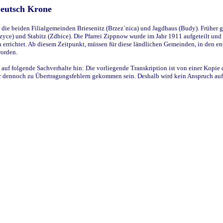
Deutsch Krone
ie beiden Filialgemeinden Briesenitz (Brzez`nica) und Jagdhaus (Budy). Früher g
yce) und Stabitz (Zdbice). Die Pfarrei Zippnow wurde im Jahr 1911 aufgeteilt und e
en errichtet. Ab diesem Zeitpunkt, müssen für diese ländlichen Gemeinden, in den
worden.
 auf folgende Sachverhalte hin: Die vorliegende Transkription ist von einer Kopie 
aber dennoch zu Übertragungsfehlern gekommen sein. Deshalb wird kein Anspruch auf 