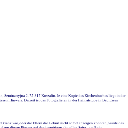
in, Seminarryjna 2, 75-817 Koszalin. Je eine Kopie des Kirchenbuches liegt in der
en. Hinweis: Derzeit ist das Fotografieren in der Heimatstube in Bad Essen
krank war, oder die Eltern die Geburt nicht sofort anzeigen konnten, wurde das
ann diesen Eintrag auf der derzeitigen aktuellen Seite - am Ende -