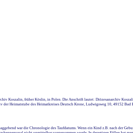
iv Koszalin, früher Köslin, in Polen. Die Anschrift lautet: Diözesanarchiv Koszal
v der Heimatstube des Heimatkreises Deutsch Krone, Ludwigsweg 10, 49152 Bad Ess
ggebend war die Chronologie des Taufdatums. Wenn ein Kind z.B. nach der Geburt 
rchenpersonal nicht unmittelbar vorgenommen wurde. In derartigen Fällen hat man d