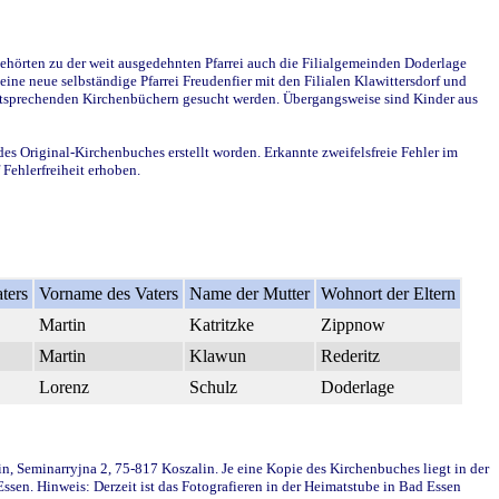
ehörten zu der weit ausgedehnten Pfarrei auch die Filialgemeinden Doderlage
ine neue selbständige Pfarrei Freudenfier mit den Filialen Klawittersdorf und
 entsprechenden Kirchenbüchern gesucht werden. Übergangsweise sind Kinder aus
des Original-Kirchenbuches erstellt worden. Erkannte zweifelsfreie Fehler im
Fehlerfreiheit erhoben.
ters
Vorname des Vaters
Name der Mutter
Wohnort der Eltern
Martin
Katritzke
Zippnow
Martin
Klawun
Rederitz
Lorenz
Schulz
Doderlage
in, Seminarryjna 2, 75-817 Koszalin. Je eine Kopie des Kirchenbuches liegt in der
en. Hinweis: Derzeit ist das Fotografieren in der Heimatstube in Bad Essen