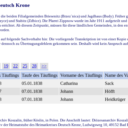
Deutsch Krone
ie beiden Filialgemeinden Briesenitz (Brzez`nica) und Jagdhaus (Budy). Früher g
yce) und Stabitz (Zdbice). Die Pfarrei Zippnow wurde im Jahr 1911 aufgeteilt und e
en errichtet. Ab diesem Zeitpunkt, müssen für diese ländlichen Gemeinden, in den
worden.
 auf folgende Sachverhalte hin: Die vorliegende Transkription ist von einer Kopie 
aber dennoch zu Übertragungsfehlern gekommen sein. Deshalb wird kein Anspruch auf 
19
22
25
28
>>
 Täuflings
Taufe des Täuflings
Vorname des Täuflings
Name des Va
8
05.01.1838
Catharina
Sack
7
07.01.1838
Johann
Höfft
8
07.01.1838
Johann
Heidkrüger
iv Koszalin, früher Köslin, in Polen. Die Anschrift lautet: Diözesanarchiv Koszal
v der Heimatstube des Heimatkreises Deutsch Krone, Ludwigsweg 10, 49152 Bad Ess