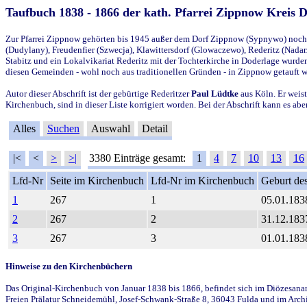
Taufbuch 1838 - 1866 der kath. Pfarrei Zippnow Kreis 
Zur Pfarrei Zippnow gehörten bis 1945 außer dem Dorf Zippnow (Sypnywo) noch d
(Dudylany), Freudenfier (Szwecja), Klawittersdorf (Glowaczewo), Rederitz (Nadarz
Stabitz und ein Lokalvikariat Rederitz mit der Tochterkirche in Doderlage wurd
diesen Gemeinden - wohl noch aus traditionellen Gründen - in Zippnow getauft 
Autor dieser Abschrift ist der gebürtige Rederitzer
Paul Lüdtke
aus Köln. Er weist
Kirchenbuch, sind in dieser Liste korrigiert worden. Bei der Abschrift kann es 
Alles
Suchen
Auswahl
Detail
|<
<
>
>|
3380 Einträge gesamt:
1
4
7
10
13
16
Lfd-Nr
Seite im Kirchenbuch
Lfd-Nr im Kirchenbuch
Geburt des
1
267
1
05.01.183
2
267
2
31.12.183
3
267
3
01.01.183
Hinweise zu den Kirchenbüchern
Das Original-Kirchenbuch von Januar 1838 bis 1866, befindet sich im Diözesanarch
Freien Prälatur Schneidemühl, Josef-Schwank-Straße 8, 36043 Fulda und im Archi