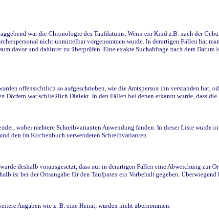
ggebend war die Chronologie des Taufdatums. Wenn ein Kind z.B. nach der Geburt 
rchenpersonal nicht unmittelbar vorgenommen wurde. In derartigen Fällen hat man d
raum davor und dahinter zu überprüfen. Eine exakte Suchabfrage nach dem Datum i
den offensichtlich so aufgeschrieben, wie die Amtsperson ihn verstanden hat, ode
n Dörfern war schließlich Dialekt. In den Fällen bei denen erkannt wurde, dass di
t, wobei mehrere Schreibvarianten Anwendung fanden. In dieser Liste wurde in de
n und den im Kirchenbuch verwendeten Schreibvarianten.
wurde deshalb vorausgesetzt, dass nur in derartigen Fällen eine Abweichung zur O
eshalb ist bei der Ortsangabe für den Taufpaten ein Vorbehalt gegeben. Überwiegen
weitere Angaben wie z. B. eine Heirat, wurden nicht übernommen.