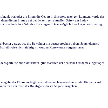
krank war, oder die Eltern die Geburt nicht sofort anzeigen konnten, wurde das
ann diesen Eintrag auf der derzeitigen aktuellen Seite - am Ende -
st aus technischen Gründen nur eingeschränkt möglich. Die Ausgabesortierung
r besser gesagt, wie die Bewohner ihn ausgesprochen haben. Später dann so
e Schreibweise nicht richtig ist, wurden Korrekturen vorgenommen.
r Spalte Wohnort der Eltern, grundsätzlich der deutsche Ortsname eingetragen.
rtsangabe der Eltern vorliegt, wenn diese auch angegeben wurde. Hierbei wurde
d kann man aber von der Richtigkeit dieser Angabe ausgehen.