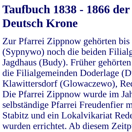
Taufbuch 1838 - 1866 der
Deutsch Krone
Zur Pfarrei Zippnow gehörten bi
(Sypnywo) noch die beiden Filial
Jagdhaus (Budy). Früher gehörten 
die Filialgemeinden Doderlage (D
Klawittersdorf (Glowaczewo), Red
Die Pfarrei Zippnow wurde im Jah
selbständige Pfarrei Freudenfier m
Stabitz und ein Lokalvikariat Red
wurden errichtet. Ab diesem Zeitp