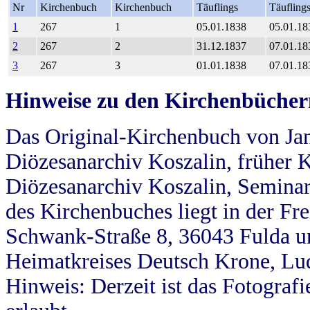
Nr
Kirchenbuch
Kirchenbuch
Täuflings
Täufling
1
267
1
05.01.1838
05.01.18
2
267
2
31.12.1837
07.01.18
3
267
3
01.01.1838
07.01.18
Hinweise zu den Kirchenbücher
Das Original-Kirchenbuch von Jan
Diözesanarchiv Koszalin, früher Kö
Diözesanarchiv Koszalin, Seminar
des Kirchenbuches liegt in der Fr
Schwank-Straße 8, 36043 Fulda u
Heimatkreises Deutsch Krone, Lu
Hinweis: Derzeit ist das Fotograf