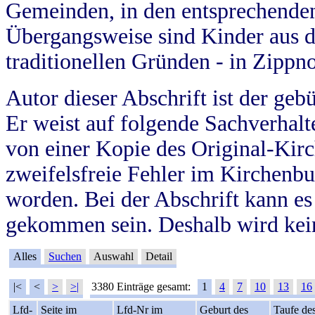
Gemeinden, in den entsprechende
Übergangsweise sind Kinder aus 
traditionellen Gründen - in Zippn
Autor dieser Abschrift ist der geb
Er weist auf folgende Sachverhalte
von einer Kopie des Original-Kirc
zweifelsfreie Fehler im Kirchenbuc
worden. Bei der Abschrift kann e
gekommen sein. Deshalb wird kein
Alles
Suchen
Auswahl
Detail
|<
<
>
>|
3380 Einträge gesamt:
1
4
7
10
13
16
Lfd-
Seite im
Lfd-Nr im
Geburt des
Taufe de