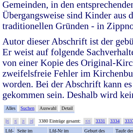
Gemeinden, in den entsprechende
Übergangsweise sind Kinder aus 
traditionellen Gründen - in Zippn
Autor dieser Abschrift ist der geb
Er weist auf folgende Sachverhalte
von einer Kopie des Original-Kirc
zweifelsfreie Fehler im Kirchenbuc
worden. Bei der Abschrift kann e
gekommen sein. Deshalb wird kein
Alles
Suchen
Auswahl
Detail
|<
<
>
>|
3380 Einträge gesamt:
<<
3331
3334
333
Lfd-
Seite im
Lfd-Nr im
Geburt des
Taufe de