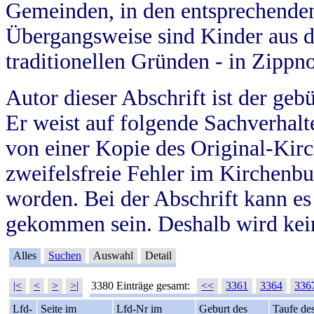
Gemeinden, in den entsprechende
Übergangsweise sind Kinder aus 
traditionellen Gründen - in Zippn
Autor dieser Abschrift ist der geb
Er weist auf folgende Sachverhalte
von einer Kopie des Original-Kirc
zweifelsfreie Fehler im Kirchenbuc
worden. Bei der Abschrift kann e
gekommen sein. Deshalb wird kein
Alles
Suchen
Auswahl
Detail
|<
<
>
>|
3380 Einträge gesamt:
<<
3361
3364
336
Lfd-
Seite im
Lfd-Nr im
Geburt des
Taufe de