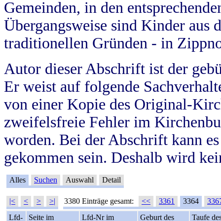
Gemeinden, in den entsprechende
Übergangsweise sind Kinder aus 
traditionellen Gründen - in Zippn
Autor dieser Abschrift ist der geb
Er weist auf folgende Sachverhalte
von einer Kopie des Original-Kirc
zweifelsfreie Fehler im Kirchenbuc
worden. Bei der Abschrift kann e
gekommen sein. Deshalb wird kein
Alles
Suchen
Auswahl
Detail
|<
<
>
>|
3380 Einträge gesamt:
<<
3361
3364
336
Lfd-
Seite im
Lfd-Nr im
Geburt des
Taufe de