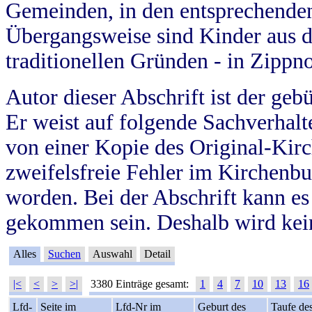
Gemeinden, in den entsprechende
Übergangsweise sind Kinder aus 
traditionellen Gründen - in Zippn
Autor dieser Abschrift ist der geb
Er weist auf folgende Sachverhalte
von einer Kopie des Original-Kirc
zweifelsfreie Fehler im Kirchenbuc
worden. Bei der Abschrift kann e
gekommen sein. Deshalb wird kein
Alles
Suchen
Auswahl
Detail
|<
<
>
>|
3380 Einträge gesamt:
1
4
7
10
13
16
Lfd-
Seite im
Lfd-Nr im
Geburt des
Taufe de