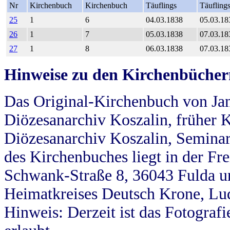
Nr
Kirchenbuch
Kirchenbuch
Täuflings
Täufling
25
1
6
04.03.1838
05.03.18
26
1
7
05.03.1838
07.03.18
27
1
8
06.03.1838
07.03.18
Hinweise zu den Kirchenbücher
Das Original-Kirchenbuch von Jan
Diözesanarchiv Koszalin, früher Kö
Diözesanarchiv Koszalin, Seminar
des Kirchenbuches liegt in der Fr
Schwank-Straße 8, 36043 Fulda u
Heimatkreises Deutsch Krone, Lu
Hinweis: Derzeit ist das Fotograf