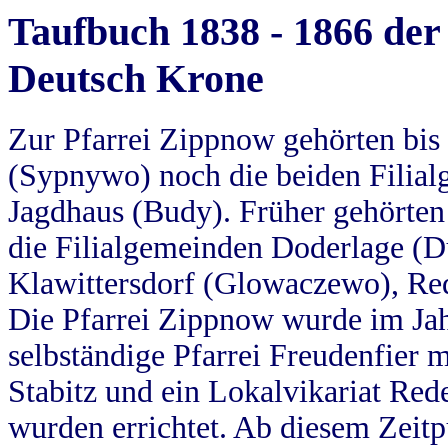
Taufbuch 1838 - 1866 der
Deutsch Krone
Zur Pfarrei Zippnow gehörten bi
(Sypnywo) noch die beiden Filial
Jagdhaus (Budy). Früher gehörten 
die Filialgemeinden Doderlage (D
Klawittersdorf (Glowaczewo), Red
Die Pfarrei Zippnow wurde im Jah
selbständige Pfarrei Freudenfier m
Stabitz und ein Lokalvikariat Red
wurden errichtet. Ab diesem Zeitp