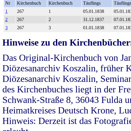
Nr
Kirchenbuch
Kirchenbuch
Täuflings
Täufling
1
267
1
05.01.1838
05.01.18
2
267
2
31.12.1837
07.01.18
3
267
3
01.01.1838
07.01.18
Hinweise zu den Kirchenbücher
Das Original-Kirchenbuch von Jan
Diözesanarchiv Koszalin, früher Kö
Diözesanarchiv Koszalin, Seminar
des Kirchenbuches liegt in der Fr
Schwank-Straße 8, 36043 Fulda u
Heimatkreises Deutsch Krone, Lu
Hinweis: Derzeit ist das Fotograf