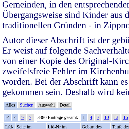
Gemeinden, in den entsprechende
Übergangsweise sind Kinder aus 
traditionellen Gründen - in Zippn
Autor dieser Abschrift ist der geb
Er weist auf folgende Sachverhalte
von einer Kopie des Original-Kirc
zweifelsfreie Fehler im Kirchenbuc
worden. Bei der Abschrift kann e
gekommen sein. Deshalb wird kein
Alles
Suchen
Auswahl
Detail
|<
<
>
>|
3380 Einträge gesamt:
1
4
7
10
13
16
Lfd-
Seite im
Lfd-Nr im
Geburt des
Taufe de