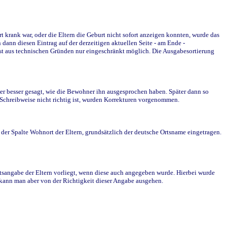
krank war, oder die Eltern die Geburt nicht sofort anzeigen konnten, wurde das
ann diesen Eintrag auf der derzeitigen aktuellen Seite - am Ende -
st aus technischen Gründen nur eingeschränkt möglich. Die Ausgabesortierung
r besser gesagt, wie die Bewohner ihn ausgesprochen haben. Später dann so
e Schreibweise nicht richtig ist, wurden Korrekturen vorgenommen.
r Spalte Wohnort der Eltern, grundsätzlich der deutsche Ortsname eingetragen.
rtsangabe der Eltern vorliegt, wenn diese auch angegeben wurde. Hierbei wurde
d kann man aber von der Richtigkeit dieser Angabe ausgehen.