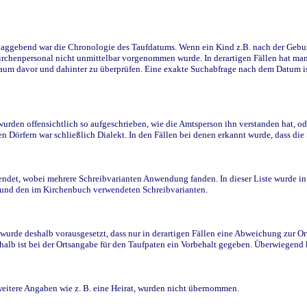
ggebend war die Chronologie des Taufdatums. Wenn ein Kind z.B. nach der Geburt 
rchenpersonal nicht unmittelbar vorgenommen wurde. In derartigen Fällen hat man d
raum davor und dahinter zu überprüfen. Eine exakte Suchabfrage nach dem Datum i
den offensichtlich so aufgeschrieben, wie die Amtsperson ihn verstanden hat, ode
n Dörfern war schließlich Dialekt. In den Fällen bei denen erkannt wurde, dass di
t, wobei mehrere Schreibvarianten Anwendung fanden. In dieser Liste wurde in de
n und den im Kirchenbuch verwendeten Schreibvarianten.
wurde deshalb vorausgesetzt, dass nur in derartigen Fällen eine Abweichung zur O
eshalb ist bei der Ortsangabe für den Taufpaten ein Vorbehalt gegeben. Überwiegen
weitere Angaben wie z. B. eine Heirat, wurden nicht übernommen.