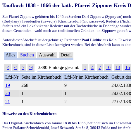
Taufbuch 1838 - 1866 der kath. Pfarrei Zippnow Kreis 
Zur Pfarrei Zippnow gehörten bis 1945 außer dem Dorf Zippnow (Sypnywo) noch d
(Dudylany), Freudenfier (Szwecja), Klawittersdorf (Glowaczewo), Rederitz (Nadarz
Stabitz und ein Lokalvikariat Rederitz mit der Tochterkirche in Doderlage wurd
diesen Gemeinden - wohl noch aus traditionellen Gründen - in Zippnow getauft 
Autor dieser Abschrift ist der gebürtige Rederitzer
Paul Lüdtke
aus Köln. Er weist
Kirchenbuch, sind in dieser Liste korrigiert worden. Bei der Abschrift kann es 
Alles
Suchen
Auswahl
Detail
|<
<
>
>|
3380 Einträge gesamt:
1
4
7
10
13
16
Lfd-Nr
Seite im Kirchenbuch
Lfd-Nr im Kirchenbuch
Geburt des
19
268
9
24.02.183
20
1
1
24.02.183
21
1
2
27.02.183
Hinweise zu den Kirchenbüchern
Das Original-Kirchenbuch von Januar 1838 bis 1866, befindet sich im Diözesanarch
Freien Prälatur Schneidemühl, Josef-Schwank-Straße 8, 36043 Fulda und im Archi