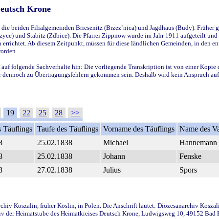
Deutsch Krone
ie beiden Filialgemeinden Briesenitz (Brzez`nica) und Jagdhaus (Budy). Früher g
yce) und Stabitz (Zdbice). Die Pfarrei Zippnow wurde im Jahr 1911 aufgeteilt und e
en errichtet. Ab diesem Zeitpunkt, müssen für diese ländlichen Gemeinden, in den
worden.
 auf folgende Sachverhalte hin: Die vorliegende Transkription ist von einer Kopie 
aber dennoch zu Übertragungsfehlern gekommen sein. Deshalb wird kein Anspruch auf 
19
22
25
28
>>
 Täuflings
Taufe des Täuflings
Vorname des Täuflings
Name des Va
8
25.02.1838
Michael
Hannemann
8
25.02.1838
Johann
Fenske
8
27.02.1838
Julius
Spors
iv Koszalin, früher Köslin, in Polen. Die Anschrift lautet: Diözesanarchiv Koszal
v der Heimatstube des Heimatkreises Deutsch Krone, Ludwigsweg 10, 49152 Bad Ess