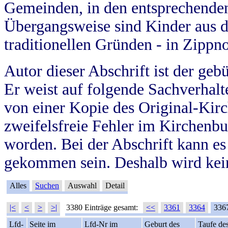
Gemeinden, in den entsprechende
Übergangsweise sind Kinder aus 
traditionellen Gründen - in Zippn
Autor dieser Abschrift ist der geb
Er weist auf folgende Sachverhalte
von einer Kopie des Original-Kirc
zweifelsfreie Fehler im Kirchenbuc
worden. Bei der Abschrift kann e
gekommen sein. Deshalb wird kein
Alles
Suchen
Auswahl
Detail
|<
<
>
>|
3380 Einträge gesamt:
<<
3361
3364
336
Lfd-
Seite im
Lfd-Nr im
Geburt des
Taufe de