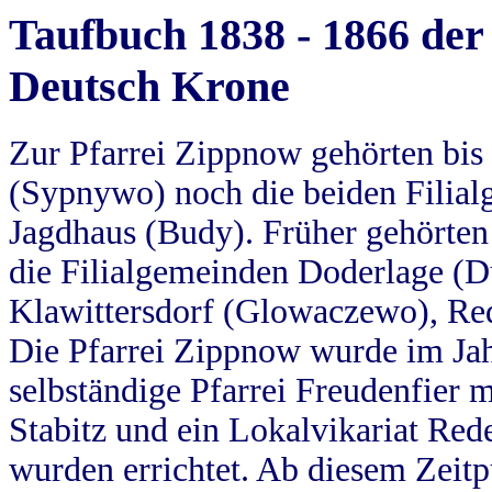
Taufbuch 1838 - 1866 der
Deutsch Krone
Zur Pfarrei Zippnow gehörten bi
(Sypnywo) noch die beiden Filial
Jagdhaus (Budy). Früher gehörten 
die Filialgemeinden Doderlage (D
Klawittersdorf (Glowaczewo), Red
Die Pfarrei Zippnow wurde im Jah
selbständige Pfarrei Freudenfier m
Stabitz und ein Lokalvikariat Red
wurden errichtet. Ab diesem Zeitp