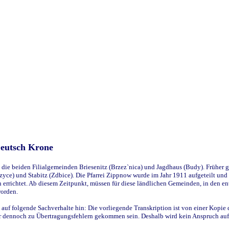
Deutsch Krone
ie beiden Filialgemeinden Briesenitz (Brzez`nica) und Jagdhaus (Budy). Früher g
yce) und Stabitz (Zdbice). Die Pfarrei Zippnow wurde im Jahr 1911 aufgeteilt und e
en errichtet. Ab diesem Zeitpunkt, müssen für diese ländlichen Gemeinden, in den
worden.
 auf folgende Sachverhalte hin: Die vorliegende Transkription ist von einer Kopie 
aber dennoch zu Übertragungsfehlern gekommen sein. Deshalb wird kein Anspruch auf 