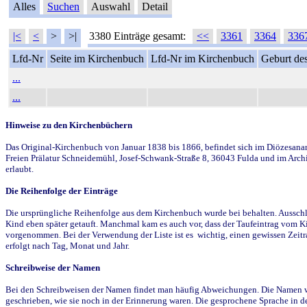
Alles
Suchen
Auswahl
Detail
|<
<
>
>|
3380 Einträge gesamt:
<<
3361
3364
336
Lfd-Nr
Seite im Kirchenbuch
Lfd-Nr im Kirchenbuch
Geburt des
...
...
Hinweise zu den Kirchenbüchern
Das Original-Kirchenbuch von Januar 1838 bis 1866, befindet sich im Diözesanarch
Freien Prälatur Schneidemühl, Josef-Schwank-Straße 8, 36043 Fulda und im Archi
erlaubt.
Die Reihenfolge der Einträge
Die ursprüngliche Reihenfolge aus dem Kirchenbuch wurde bei behalten. Ausschla
Kind eben später getauft. Manchmal kam es auch vor, dass der Taufeintrag vom Ki
vorgenommen. Bei der Verwendung der Liste ist es wichtig, einen gewissen Zeit
erfolgt nach Tag, Monat und Jahr.
Schreibweise der Namen
Bei den Schreibweisen der Namen findet man häufig Abweichungen. Die Namen wur
geschrieben, wie sie noch in der Erinnerung waren. Die gesprochene Sprache in de