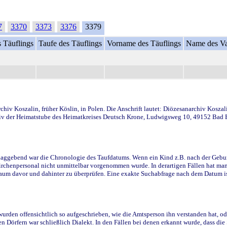
7
3370
3373
3376
3379
 Täuflings
Taufe des Täuflings
Vorname des Täuflings
Name des Va
iv Koszalin, früher Köslin, in Polen. Die Anschrift lautet: Diözesanarchiv Koszal
v der Heimatstube des Heimatkreises Deutsch Krone, Ludwigsweg 10, 49152 Bad Ess
ggebend war die Chronologie des Taufdatums. Wenn ein Kind z.B. nach der Geburt 
rchenpersonal nicht unmittelbar vorgenommen wurde. In derartigen Fällen hat man d
raum davor und dahinter zu überprüfen. Eine exakte Suchabfrage nach dem Datum i
den offensichtlich so aufgeschrieben, wie die Amtsperson ihn verstanden hat, ode
n Dörfern war schließlich Dialekt. In den Fällen bei denen erkannt wurde, dass di