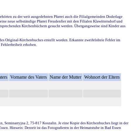
ehörten zu der weit ausgedehnten Pfarrei auch die Filialgemeinden Doderlage
ine neue selbständige Pfarrei Freudenfier mit den Filialen Klawittersdorf und
 entsprechenden Kirchenbüchern gesucht werden. Übergangsweise sind Kinder aus
des Original-Kirchenbuches erstellt worden. Erkannte zweifelsfreie Fehler im
Fehlerfreiheit erhoben.
ters
Vorname des Vaters
Name der Mutter
Wohnort der Eltern
in, Seminarryjna 2, 75-817 Koszalin. Je eine Kopie des Kirchenbuches liegt in der
en. Hinweis: Derzeit ist das Fotografieren in der Heimatstube in Bad Essen