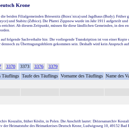
Deutsch Krone
ie beiden Filialgemeinden Briesenitz (Brzez`nica) und Jagdhaus (Budy). Früher g
yce) und Stabitz (Zdbice). Die Pfarrei Zippnow wurde im Jahr 1911 aufgeteilt und e
en errichtet. Ab diesem Zeitpunkt, müssen für diese ländlichen Gemeinden, in den
worden.
 auf folgende Sachverhalte hin: Die vorliegende Transkription ist von einer Kopie 
aber dennoch zu Übertragungsfehlern gekommen sein. Deshalb wird kein Anspruch auf 
7
3370
3373
3376
3379
 Täuflings
Taufe des Täuflings
Vorname des Täuflings
Name des Va
iv Koszalin, früher Köslin, in Polen. Die Anschrift lautet: Diözesanarchiv Koszal
v der Heimatstube des Heimatkreises Deutsch Krone, Ludwigsweg 10, 49152 Bad Ess