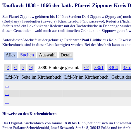
Taufbuch 1838 - 1866 der kath. Pfarrei Zippnow Kreis 
Zur Pfarrei Zippnow gehörten bis 1945 außer dem Dorf Zippnow (Sypnywo) noch d
(Dudylany), Freudenfier (Szwecja), Klawittersdorf (Glowaczewo), Rederitz (Nadarz
Stabitz und ein Lokalvikariat Rederitz mit der Tochterkirche in Doderlage wurd
diesen Gemeinden - wohl noch aus traditionellen Gründen - in Zippnow getauft 
Autor dieser Abschrift ist der gebürtige Rederitzer
Paul Lüdtke
aus Köln. Er weist
Kirchenbuch, sind in dieser Liste korrigiert worden. Bei der Abschrift kann es 
Alles
Suchen
Auswahl
Detail
|<
<
>
>|
3380 Einträge gesamt:
<<
3361
3364
336
Lfd-Nr
Seite im Kirchenbuch
Lfd-Nr im Kirchenbuch
Geburt des
...
...
...
Hinweise zu den Kirchenbüchern
Das Original-Kirchenbuch von Januar 1838 bis 1866, befindet sich im Diözesanarch
Freien Prälatur Schneidemühl, Josef-Schwank-Straße 8, 36043 Fulda und im Archi