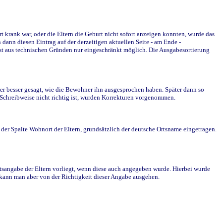
krank war, oder die Eltern die Geburt nicht sofort anzeigen konnten, wurde das
ann diesen Eintrag auf der derzeitigen aktuellen Seite - am Ende -
st aus technischen Gründen nur eingeschränkt möglich. Die Ausgabesortierung
r besser gesagt, wie die Bewohner ihn ausgesprochen haben. Später dann so
e Schreibweise nicht richtig ist, wurden Korrekturen vorgenommen.
r Spalte Wohnort der Eltern, grundsätzlich der deutsche Ortsname eingetragen.
rtsangabe der Eltern vorliegt, wenn diese auch angegeben wurde. Hierbei wurde
d kann man aber von der Richtigkeit dieser Angabe ausgehen.