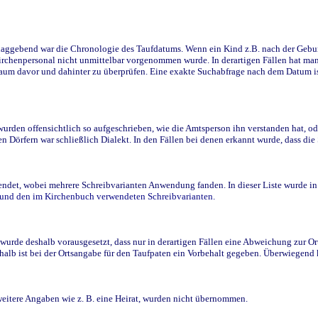
ggebend war die Chronologie des Taufdatums. Wenn ein Kind z.B. nach der Geburt 
rchenpersonal nicht unmittelbar vorgenommen wurde. In derartigen Fällen hat man d
raum davor und dahinter zu überprüfen. Eine exakte Suchabfrage nach dem Datum i
den offensichtlich so aufgeschrieben, wie die Amtsperson ihn verstanden hat, ode
n Dörfern war schließlich Dialekt. In den Fällen bei denen erkannt wurde, dass di
t, wobei mehrere Schreibvarianten Anwendung fanden. In dieser Liste wurde in de
n und den im Kirchenbuch verwendeten Schreibvarianten.
wurde deshalb vorausgesetzt, dass nur in derartigen Fällen eine Abweichung zur O
eshalb ist bei der Ortsangabe für den Taufpaten ein Vorbehalt gegeben. Überwiegen
weitere Angaben wie z. B. eine Heirat, wurden nicht übernommen.