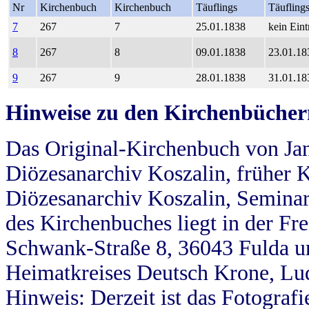
Nr
Kirchenbuch
Kirchenbuch
Täuflings
Täufling
7
267
7
25.01.1838
kein Eint
8
267
8
09.01.1838
23.01.18
9
267
9
28.01.1838
31.01.18
Hinweise zu den Kirchenbücher
Das Original-Kirchenbuch von Jan
Diözesanarchiv Koszalin, früher Kö
Diözesanarchiv Koszalin, Seminar
des Kirchenbuches liegt in der Fr
Schwank-Straße 8, 36043 Fulda u
Heimatkreises Deutsch Krone, Lu
Hinweis: Derzeit ist das Fotograf