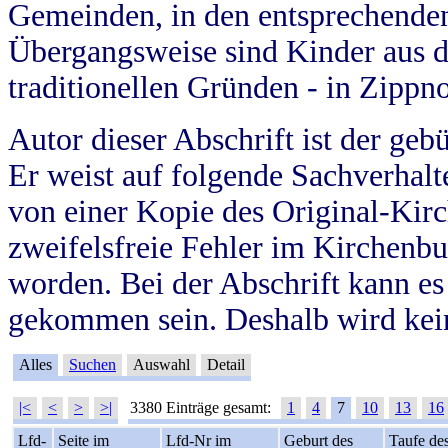
Gemeinden, in den entsprechende
Übergangsweise sind Kinder aus 
traditionellen Gründen - in Zippn
Autor dieser Abschrift ist der geb
Er weist auf folgende Sachverhalte
von einer Kopie des Original-Kirc
zweifelsfreie Fehler im Kirchenbuc
worden. Bei der Abschrift kann e
gekommen sein. Deshalb wird kein
Alles
Suchen
Auswahl
Detail
|<
<
>
>|
3380 Einträge gesamt:
1
4
7
10
13
16
Lfd-
Seite im
Lfd-Nr im
Geburt des
Taufe de