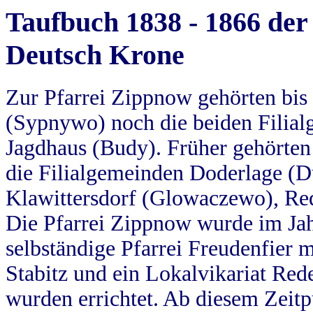
Taufbuch 1838 - 1866 der
Deutsch Krone
Zur Pfarrei Zippnow gehörten bi
(Sypnywo) noch die beiden Filial
Jagdhaus (Budy). Früher gehörten 
die Filialgemeinden Doderlage (D
Klawittersdorf (Glowaczewo), Red
Die Pfarrei Zippnow wurde im Jah
selbständige Pfarrei Freudenfier m
Stabitz und ein Lokalvikariat Red
wurden errichtet. Ab diesem Zeitp