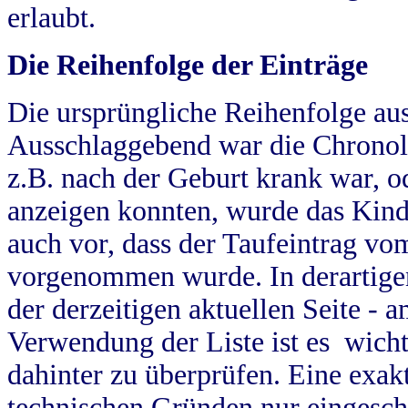
erlaubt.
Die Reihenfolge der Einträge
Die ursprüngliche Reihenfolge au
Ausschlaggebend war die Chronol
z.B. nach der Geburt krank war, od
anzeigen konnten, wurde das Kind
auch vor, dass der Taufeintrag vo
vorgenommen wurde. In derartigen
der derzeitigen aktuellen Seite -
Verwendung der Liste ist es wich
dahinter zu überprüfen. Eine exa
technischen Gründen nur eingesch