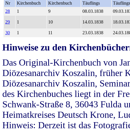
Nr
Kirchenbuch
Kirchenbuch
Täuflings
Täufling
28
1
9
08.03.1838
09.03.18
29
1
10
14.03.1838
18.03.18
30
1
11
23.03.1838
24.03.18
Hinweise zu den Kirchenbücher
Das Original-Kirchenbuch von Jan
Diözesanarchiv Koszalin, früher Kö
Diözesanarchiv Koszalin, Seminar
des Kirchenbuches liegt in der Fr
Schwank-Straße 8, 36043 Fulda u
Heimatkreises Deutsch Krone, Lu
Hinweis: Derzeit ist das Fotograf