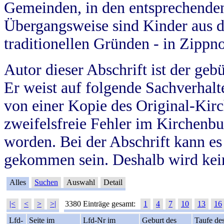
Gemeinden, in den entsprechende
Übergangsweise sind Kinder aus 
traditionellen Gründen - in Zippn
Autor dieser Abschrift ist der geb
Er weist auf folgende Sachverhalte
von einer Kopie des Original-Kirc
zweifelsfreie Fehler im Kirchenbuc
worden. Bei der Abschrift kann e
gekommen sein. Deshalb wird kein
Alles
Suchen
Auswahl
Detail
|<
<
>
>|
3380 Einträge gesamt:
1
4
7
10
13
16
Lfd-
Seite im
Lfd-Nr im
Geburt des
Taufe de