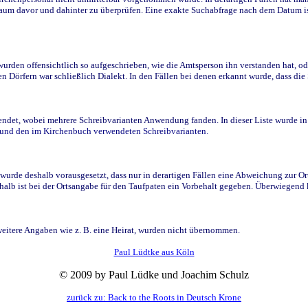
raum davor und dahinter zu überprüfen. Eine exakte Suchabfrage nach dem Datum i
den offensichtlich so aufgeschrieben, wie die Amtsperson ihn verstanden hat, ode
n Dörfern war schließlich Dialekt. In den Fällen bei denen erkannt wurde, dass di
t, wobei mehrere Schreibvarianten Anwendung fanden. In dieser Liste wurde in de
n und den im Kirchenbuch verwendeten Schreibvarianten.
wurde deshalb vorausgesetzt, dass nur in derartigen Fällen eine Abweichung zur O
eshalb ist bei der Ortsangabe für den Taufpaten ein Vorbehalt gegeben. Überwiegen
weitere Angaben wie z. B. eine Heirat, wurden nicht übernommen.
Paul Lüdtke aus Köln
© 2009 by Paul Lüdke und Joachim Schulz
zurück zu: Back to the Roots in Deutsch Krone