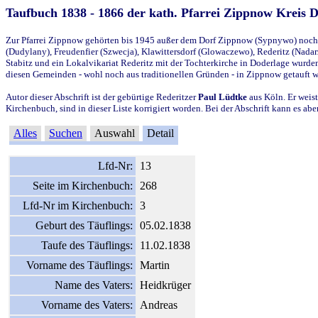
Taufbuch 1838 - 1866 der kath. Pfarrei Zippnow Kreis 
Zur Pfarrei Zippnow gehörten bis 1945 außer dem Dorf Zippnow (Sypnywo) noch d
(Dudylany), Freudenfier (Szwecja), Klawittersdorf (Glowaczewo), Rederitz (Nadarz
Stabitz und ein Lokalvikariat Rederitz mit der Tochterkirche in Doderlage wurd
diesen Gemeinden - wohl noch aus traditionellen Gründen - in Zippnow getauft 
Autor dieser Abschrift ist der gebürtige Rederitzer
Paul Lüdtke
aus Köln. Er weist
Kirchenbuch, sind in dieser Liste korrigiert worden. Bei der Abschrift kann es 
Alles
Suchen
Auswahl
Detail
Lfd-Nr:
13
Seite im Kirchenbuch:
268
Lfd-Nr im Kirchenbuch:
3
Geburt des Täuflings:
05.02.1838
Taufe des Täuflings:
11.02.1838
Vorname des Täuflings:
Martin
Name des Vaters:
Heidkrüger
Vorname des Vaters:
Andreas