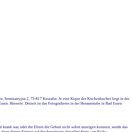
in, Seminarryjna 2, 75-817 Koszalin. Je eine Kopie des Kirchenbuches liegt in der
en. Hinweis: Derzeit ist das Fotografieren in der Heimatstube in Bad Essen
krank war, oder die Eltern die Geburt nicht sofort anzeigen konnten, wurde das
ann diesen Eintrag auf der derzeitigen aktuellen Seite - am Ende -