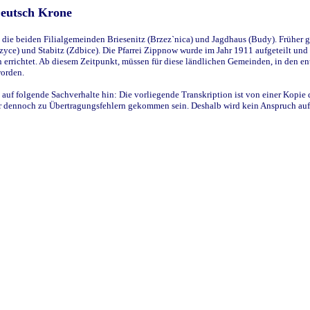
Deutsch Krone
ie beiden Filialgemeinden Briesenitz (Brzez`nica) und Jagdhaus (Budy). Früher g
yce) und Stabitz (Zdbice). Die Pfarrei Zippnow wurde im Jahr 1911 aufgeteilt und e
en errichtet. Ab diesem Zeitpunkt, müssen für diese ländlichen Gemeinden, in den
worden.
 auf folgende Sachverhalte hin: Die vorliegende Transkription ist von einer Kopie 
aber dennoch zu Übertragungsfehlern gekommen sein. Deshalb wird kein Anspruch auf 