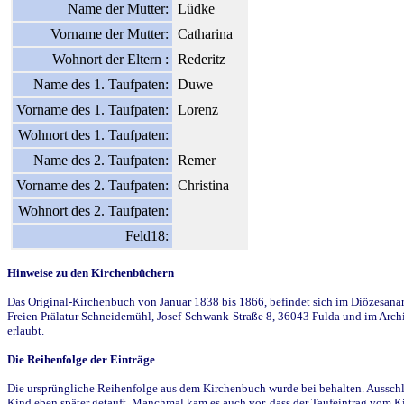
Name der Mutter:
Lüdke
Vorname der Mutter:
Catharina
Wohnort der Eltern :
Rederitz
Name des 1. Taufpaten:
Duwe
Vorname des 1. Taufpaten:
Lorenz
Wohnort des 1. Taufpaten:
Name des 2. Taufpaten:
Remer
Vorname des 2. Taufpaten:
Christina
Wohnort des 2. Taufpaten:
Feld18:
Hinweise zu den Kirchenbüchern
Das Original-Kirchenbuch von Januar 1838 bis 1866, befindet sich im Diözesanarch
Freien Prälatur Schneidemühl, Josef-Schwank-Straße 8, 36043 Fulda und im Archi
erlaubt.
Die Reihenfolge der Einträge
Die ursprüngliche Reihenfolge aus dem Kirchenbuch wurde bei behalten. Ausschla
Kind eben später getauft. Manchmal kam es auch vor, dass der Taufeintrag vom Ki