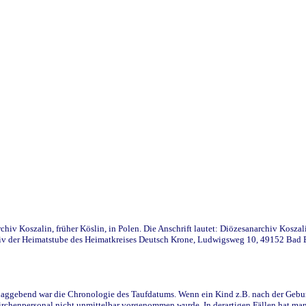
iv Koszalin, früher Köslin, in Polen. Die Anschrift lautet: Diözesanarchiv Koszal
v der Heimatstube des Heimatkreises Deutsch Krone, Ludwigsweg 10, 49152 Bad Ess
ggebend war die Chronologie des Taufdatums. Wenn ein Kind z.B. nach der Geburt 
rchenpersonal nicht unmittelbar vorgenommen wurde. In derartigen Fällen hat man d