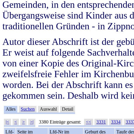
Gemeinden, in den entsprechende
Übergangsweise sind Kinder aus 
traditionellen Gründen - in Zippn
Autor dieser Abschrift ist der geb
Er weist auf folgende Sachverhalte
von einer Kopie des Original-Kirc
zweifelsfreie Fehler im Kirchenbuc
worden. Bei der Abschrift kann e
gekommen sein. Deshalb wird kein
Alles
Suchen
Auswahl
Detail
|<
<
>
>|
3380 Einträge gesamt:
<<
3331
3334
333
Lfd-
Seite im
Lfd-Nr im
Geburt des
Taufe de