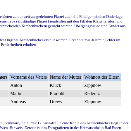
ehörten zu der weit ausgedehnten Pfarrei auch die Filialgemeinden Doderlage
ine neue selbständige Pfarrei Freudenfier mit den Filialen Klawittersdorf und
 entsprechenden Kirchenbüchern gesucht werden. Übergangsweise sind Kinder aus
des Original-Kirchenbuches erstellt worden. Erkannte zweifelsfreie Fehler im
Fehlerfreiheit erhoben.
ters
Vorname des Vaters
Name der Mutter
Wohnort der Eltern
Anton
Kluck
Zippnow
Martin
Prodöhl
Rederitz
Andreas
Drews
Zippnow
in, Seminarryjna 2, 75-817 Koszalin. Je eine Kopie des Kirchenbuches liegt in der
en. Hinweis: Derzeit ist das Fotografieren in der Heimatstube in Bad Essen