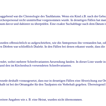
ggebend war die Chronologie des Taufdatums. Wenn ein Kind z.B. nach der Geburt 
rchenpersonal nicht unmittelbar vorgenommen wurde. In derartigen Fällen hat man d
raum davor und dahinter zu überprüfen. Eine exakte Suchabfrage nach dem Datum i
den offensichtlich so aufgeschrieben, wie die Amtsperson ihn verstanden hat, ode
n Dörfern war schließlich Dialekt. In den Fällen bei denen erkannt wurde, dass di
t, wobei mehrere Schreibvarianten Anwendung fanden. In dieser Liste wurde in de
n und den im Kirchenbuch verwendeten Schreibvarianten.
wurde deshalb vorausgesetzt, dass nur in derartigen Fällen eine Abweichung zur O
eshalb ist bei der Ortsangabe für den Taufpaten ein Vorbehalt gegeben. Überwiegen
weitere Angaben wie z. B. eine Heirat, wurden nicht übernommen.