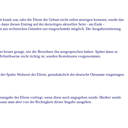
krank war, oder die Eltern die Geburt nicht sofort anzeigen konnten, wurde das
ann diesen Eintrag auf der derzeitigen aktuellen Seite - am Ende -
st aus technischen Gründen nur eingeschränkt möglich. Die Ausgabesortierung
r besser gesagt, wie die Bewohner ihn ausgesprochen haben. Später dann so
e Schreibweise nicht richtig ist, wurden Korrekturen vorgenommen.
r Spalte Wohnort der Eltern, grundsätzlich der deutsche Ortsname eingetragen.
rtsangabe der Eltern vorliegt, wenn diese auch angegeben wurde. Hierbei wurde
d kann man aber von der Richtigkeit dieser Angabe ausgehen.