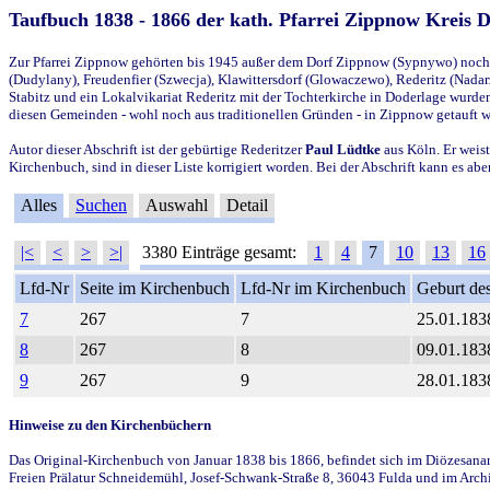
Taufbuch 1838 - 1866 der kath. Pfarrei Zippnow Kreis 
Zur Pfarrei Zippnow gehörten bis 1945 außer dem Dorf Zippnow (Sypnywo) noch d
(Dudylany), Freudenfier (Szwecja), Klawittersdorf (Glowaczewo), Rederitz (Nadarz
Stabitz und ein Lokalvikariat Rederitz mit der Tochterkirche in Doderlage wurd
diesen Gemeinden - wohl noch aus traditionellen Gründen - in Zippnow getauft 
Autor dieser Abschrift ist der gebürtige Rederitzer
Paul Lüdtke
aus Köln. Er weist
Kirchenbuch, sind in dieser Liste korrigiert worden. Bei der Abschrift kann es 
Alles
Suchen
Auswahl
Detail
|<
<
>
>|
3380 Einträge gesamt:
1
4
7
10
13
16
Lfd-Nr
Seite im Kirchenbuch
Lfd-Nr im Kirchenbuch
Geburt des
7
267
7
25.01.183
8
267
8
09.01.183
9
267
9
28.01.183
Hinweise zu den Kirchenbüchern
Das Original-Kirchenbuch von Januar 1838 bis 1866, befindet sich im Diözesanarch
Freien Prälatur Schneidemühl, Josef-Schwank-Straße 8, 36043 Fulda und im Archi