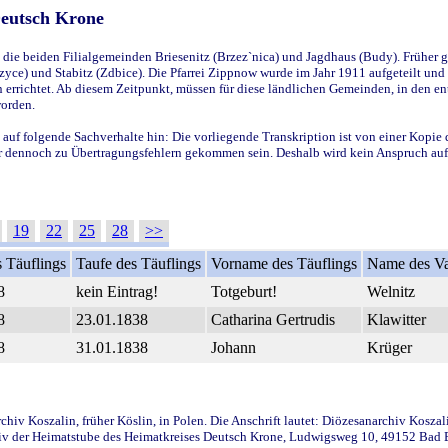
Deutsch Krone
ie beiden Filialgemeinden Briesenitz (Brzez`nica) und Jagdhaus (Budy). Früher g
yce) und Stabitz (Zdbice). Die Pfarrei Zippnow wurde im Jahr 1911 aufgeteilt und e
en errichtet. Ab diesem Zeitpunkt, müssen für diese ländlichen Gemeinden, in den
worden.
 auf folgende Sachverhalte hin: Die vorliegende Transkription ist von einer Kopie 
aber dennoch zu Übertragungsfehlern gekommen sein. Deshalb wird kein Anspruch auf 
19
22
25
28
>>
 Täuflings
Taufe des Täuflings
Vorname des Täuflings
Name des Va
8
kein Eintrag!
Totgeburt!
Welnitz
8
23.01.1838
Catharina Gertrudis
Klawitter
8
31.01.1838
Johann
Krüger
iv Koszalin, früher Köslin, in Polen. Die Anschrift lautet: Diözesanarchiv Koszal
v der Heimatstube des Heimatkreises Deutsch Krone, Ludwigsweg 10, 49152 Bad Ess