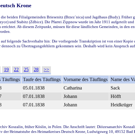
Deutsch Krone
ie beiden Filialgemeinden Briesenitz (Brzez`nica) und Jagdhaus (Budy). Früher g
yce) und Stabitz (Zdbice). Die Pfarrei Zippnow wurde im Jahr 1911 aufgeteilt und e
en errichtet. Ab diesem Zeitpunkt, müssen für diese ländlichen Gemeinden, in den
worden.
 auf folgende Sachverhalte hin: Die vorliegende Transkription ist von einer Kopie 
aber dennoch zu Übertragungsfehlern gekommen sein. Deshalb wird kein Anspruch auf 
19
22
25
28
>>
 Täuflings
Taufe des Täuflings
Vorname des Täuflings
Name des Va
8
05.01.1838
Catharina
Sack
7
07.01.1838
Johann
Höfft
8
07.01.1838
Johann
Heidkrüger
iv Koszalin, früher Köslin, in Polen. Die Anschrift lautet: Diözesanarchiv Koszal
v der Heimatstube des Heimatkreises Deutsch Krone, Ludwigsweg 10, 49152 Bad Ess