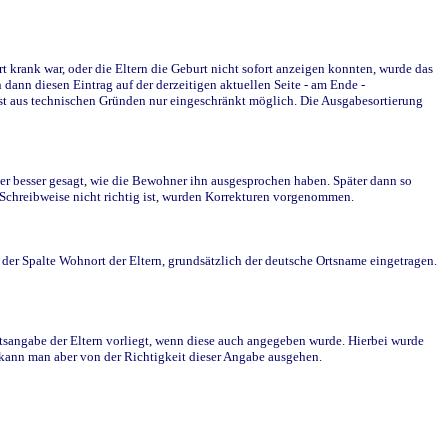
krank war, oder die Eltern die Geburt nicht sofort anzeigen konnten, wurde das
ann diesen Eintrag auf der derzeitigen aktuellen Seite - am Ende -
st aus technischen Gründen nur eingeschränkt möglich. Die Ausgabesortierung
r besser gesagt, wie die Bewohner ihn ausgesprochen haben. Später dann so
e Schreibweise nicht richtig ist, wurden Korrekturen vorgenommen.
r Spalte Wohnort der Eltern, grundsätzlich der deutsche Ortsname eingetragen.
rtsangabe der Eltern vorliegt, wenn diese auch angegeben wurde. Hierbei wurde
d kann man aber von der Richtigkeit dieser Angabe ausgehen.