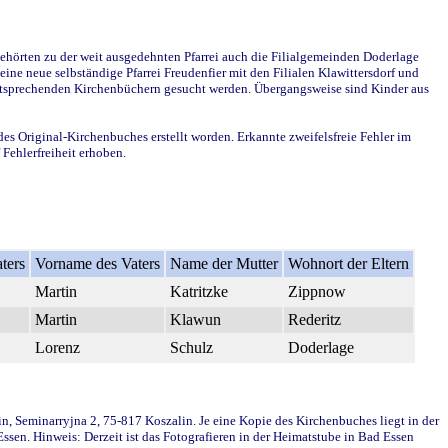
ehörten zu der weit ausgedehnten Pfarrei auch die Filialgemeinden Doderlage
ine neue selbständige Pfarrei Freudenfier mit den Filialen Klawittersdorf und
 entsprechenden Kirchenbüchern gesucht werden. Übergangsweise sind Kinder aus
des Original-Kirchenbuches erstellt worden. Erkannte zweifelsfreie Fehler im
Fehlerfreiheit erhoben.
ters
Vorname des Vaters
Name der Mutter
Wohnort der Eltern
Martin
Katritzke
Zippnow
Martin
Klawun
Rederitz
Lorenz
Schulz
Doderlage
in, Seminarryjna 2, 75-817 Koszalin. Je eine Kopie des Kirchenbuches liegt in der
en. Hinweis: Derzeit ist das Fotografieren in der Heimatstube in Bad Essen