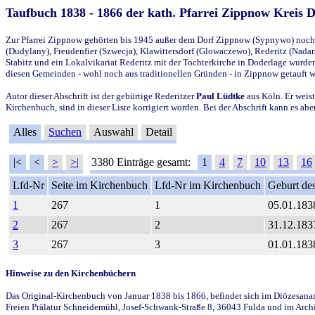
Taufbuch 1838 - 1866 der kath. Pfarrei Zippnow Kreis 
Zur Pfarrei Zippnow gehörten bis 1945 außer dem Dorf Zippnow (Sypnywo) noch d
(Dudylany), Freudenfier (Szwecja), Klawittersdorf (Glowaczewo), Rederitz (Nadarz
Stabitz und ein Lokalvikariat Rederitz mit der Tochterkirche in Doderlage wurd
diesen Gemeinden - wohl noch aus traditionellen Gründen - in Zippnow getauft 
Autor dieser Abschrift ist der gebürtige Rederitzer
Paul Lüdtke
aus Köln. Er weist
Kirchenbuch, sind in dieser Liste korrigiert worden. Bei der Abschrift kann es 
Alles
Suchen
Auswahl
Detail
|<
<
>
>|
3380 Einträge gesamt:
1
4
7
10
13
16
Lfd-Nr
Seite im Kirchenbuch
Lfd-Nr im Kirchenbuch
Geburt des
1
267
1
05.01.183
2
267
2
31.12.183
3
267
3
01.01.183
Hinweise zu den Kirchenbüchern
Das Original-Kirchenbuch von Januar 1838 bis 1866, befindet sich im Diözesanarch
Freien Prälatur Schneidemühl, Josef-Schwank-Straße 8, 36043 Fulda und im Archi