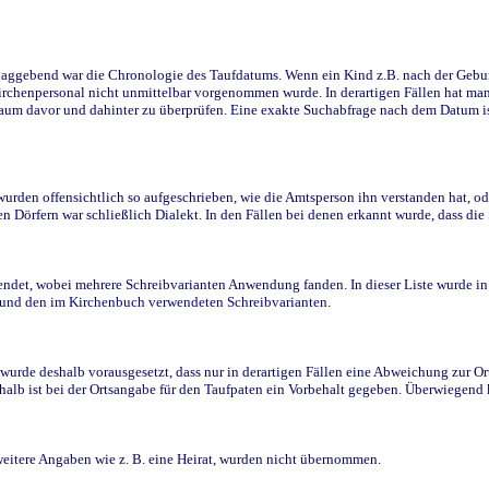
ggebend war die Chronologie des Taufdatums. Wenn ein Kind z.B. nach der Geburt 
rchenpersonal nicht unmittelbar vorgenommen wurde. In derartigen Fällen hat man d
raum davor und dahinter zu überprüfen. Eine exakte Suchabfrage nach dem Datum i
den offensichtlich so aufgeschrieben, wie die Amtsperson ihn verstanden hat, ode
n Dörfern war schließlich Dialekt. In den Fällen bei denen erkannt wurde, dass di
t, wobei mehrere Schreibvarianten Anwendung fanden. In dieser Liste wurde in de
n und den im Kirchenbuch verwendeten Schreibvarianten.
wurde deshalb vorausgesetzt, dass nur in derartigen Fällen eine Abweichung zur O
eshalb ist bei der Ortsangabe für den Taufpaten ein Vorbehalt gegeben. Überwiegen
weitere Angaben wie z. B. eine Heirat, wurden nicht übernommen.