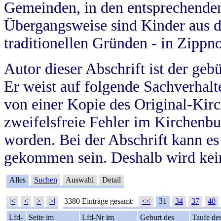
Gemeinden, in den entsprechende
Übergangsweise sind Kinder aus 
traditionellen Gründen - in Zippn
Autor dieser Abschrift ist der geb
Er weist auf folgende Sachverhalte
von einer Kopie des Original-Kirc
zweifelsfreie Fehler im Kirchenbuc
worden. Bei der Abschrift kann e
gekommen sein. Deshalb wird kein
Alles
Suchen
Auswahl
Detail
|<
<
>
>|
3380 Einträge gesamt:
<<
31
34
37
40
Lfd-
Seite im
Lfd-Nr im
Geburt des
Taufe de