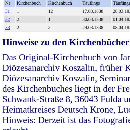
Nr
Kirchenbuch
Kirchenbuch
Täuflings
Täufling
31
1
12
17.03.1838
28.03.18
32
2
1
30.03.1838
01.04.18
33
2
2
29.03.1838
08.04.18
Hinweise zu den Kirchenbücher
Das Original-Kirchenbuch von Jan
Diözesanarchiv Koszalin, früher Kö
Diözesanarchiv Koszalin, Seminar
des Kirchenbuches liegt in der Fr
Schwank-Straße 8, 36043 Fulda u
Heimatkreises Deutsch Krone, Lu
Hinweis: Derzeit ist das Fotograf