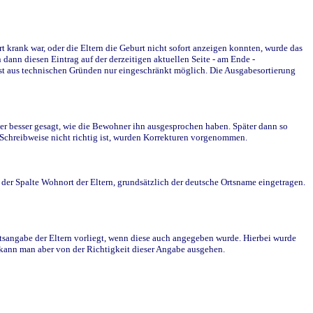
krank war, oder die Eltern die Geburt nicht sofort anzeigen konnten, wurde das
ann diesen Eintrag auf der derzeitigen aktuellen Seite - am Ende -
st aus technischen Gründen nur eingeschränkt möglich. Die Ausgabesortierung
r besser gesagt, wie die Bewohner ihn ausgesprochen haben. Später dann so
e Schreibweise nicht richtig ist, wurden Korrekturen vorgenommen.
r Spalte Wohnort der Eltern, grundsätzlich der deutsche Ortsname eingetragen.
rtsangabe der Eltern vorliegt, wenn diese auch angegeben wurde. Hierbei wurde
d kann man aber von der Richtigkeit dieser Angabe ausgehen.