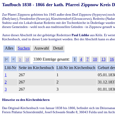
Taufbuch 1838 - 1866 der kath. Pfarrei Zippnow Kreis 
Zur Pfarrei Zippnow gehörten bis 1945 außer dem Dorf Zippnow (Sypnywo) noch d
(Dudylany), Freudenfier (Szwecja), Klawittersdorf (Glowaczewo), Rederitz (Nadarz
Stabitz und ein Lokalvikariat Rederitz mit der Tochterkirche in Doderlage wurd
diesen Gemeinden - wohl noch aus traditionellen Gründen - in Zippnow getauft 
Autor dieser Abschrift ist der gebürtige Rederitzer
Paul Lüdtke
aus Köln. Er weist
Kirchenbuch, sind in dieser Liste korrigiert worden. Bei der Abschrift kann es 
Alles
Suchen
Auswahl
Detail
|<
<
>
>|
3380 Einträge gesamt:
1
4
7
10
13
16
Lfd-Nr
Seite im Kirchenbuch
Lfd-Nr im Kirchenbuch
Geburt des
1
267
1
05.01.183
2
267
2
31.12.183
3
267
3
01.01.183
Hinweise zu den Kirchenbüchern
Das Original-Kirchenbuch von Januar 1838 bis 1866, befindet sich im Diözesanarch
Freien Prälatur Schneidemühl, Josef-Schwank-Straße 8, 36043 Fulda und im Archi