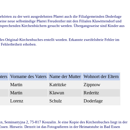
ehörten zu der weit ausgedehnten Pfarrei auch die Filialgemeinden Doderlage
ine neue selbständige Pfarrei Freudenfier mit den Filialen Klawittersdorf und
 entsprechenden Kirchenbüchern gesucht werden. Übergangsweise sind Kinder aus
des Original-Kirchenbuches erstellt worden. Erkannte zweifelsfreie Fehler im
Fehlerfreiheit erhoben.
ters
Vorname des Vaters
Name der Mutter
Wohnort der Eltern
Martin
Katritzke
Zippnow
Martin
Klawun
Rederitz
Lorenz
Schulz
Doderlage
in, Seminarryjna 2, 75-817 Koszalin. Je eine Kopie des Kirchenbuches liegt in der
en. Hinweis: Derzeit ist das Fotografieren in der Heimatstube in Bad Essen