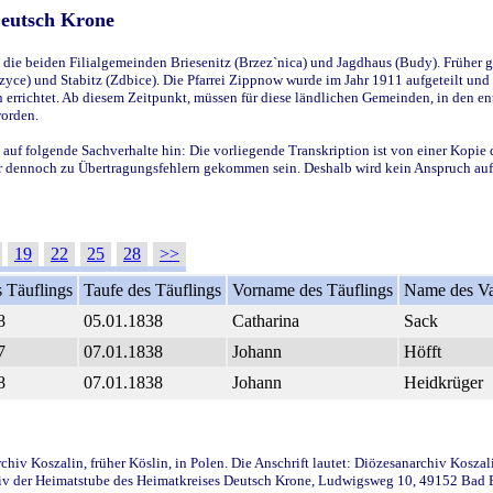
Deutsch Krone
ie beiden Filialgemeinden Briesenitz (Brzez`nica) und Jagdhaus (Budy). Früher g
yce) und Stabitz (Zdbice). Die Pfarrei Zippnow wurde im Jahr 1911 aufgeteilt und e
en errichtet. Ab diesem Zeitpunkt, müssen für diese ländlichen Gemeinden, in den
worden.
 auf folgende Sachverhalte hin: Die vorliegende Transkription ist von einer Kopie 
aber dennoch zu Übertragungsfehlern gekommen sein. Deshalb wird kein Anspruch auf 
19
22
25
28
>>
 Täuflings
Taufe des Täuflings
Vorname des Täuflings
Name des Va
8
05.01.1838
Catharina
Sack
7
07.01.1838
Johann
Höfft
8
07.01.1838
Johann
Heidkrüger
iv Koszalin, früher Köslin, in Polen. Die Anschrift lautet: Diözesanarchiv Koszal
v der Heimatstube des Heimatkreises Deutsch Krone, Ludwigsweg 10, 49152 Bad Ess