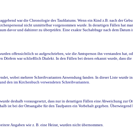
ggebend war die Chronologie des Taufdatums. Wenn ein Kind z.B. nach der Geburt 
rchenpersonal nicht unmittelbar vorgenommen wurde. In derartigen Fällen hat man d
raum davor und dahinter zu überprüfen. Eine exakte Suchabfrage nach dem Datum i
den offensichtlich so aufgeschrieben, wie die Amtsperson ihn verstanden hat, ode
n Dörfern war schließlich Dialekt. In den Fällen bei denen erkannt wurde, dass di
t, wobei mehrere Schreibvarianten Anwendung fanden. In dieser Liste wurde in de
n und den im Kirchenbuch verwendeten Schreibvarianten.
wurde deshalb vorausgesetzt, dass nur in derartigen Fällen eine Abweichung zur O
eshalb ist bei der Ortsangabe für den Taufpaten ein Vorbehalt gegeben. Überwiegen
weitere Angaben wie z. B. eine Heirat, wurden nicht übernommen.