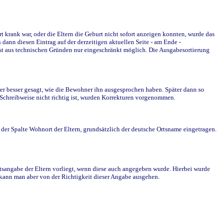
krank war, oder die Eltern die Geburt nicht sofort anzeigen konnten, wurde das
ann diesen Eintrag auf der derzeitigen aktuellen Seite - am Ende -
st aus technischen Gründen nur eingeschränkt möglich. Die Ausgabesortierung
r besser gesagt, wie die Bewohner ihn ausgesprochen haben. Später dann so
e Schreibweise nicht richtig ist, wurden Korrekturen vorgenommen.
r Spalte Wohnort der Eltern, grundsätzlich der deutsche Ortsname eingetragen.
rtsangabe der Eltern vorliegt, wenn diese auch angegeben wurde. Hierbei wurde
d kann man aber von der Richtigkeit dieser Angabe ausgehen.