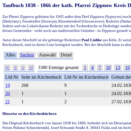
Taufbuch 1838 - 1866 der kath. Pfarrei Zippnow Kreis 
Zur Pfarrei Zippnow gehörten bis 1945 außer dem Dorf Zippnow (Sypnywo) noch d
(Dudylany), Freudenfier (Szwecja), Klawittersdorf (Glowaczewo), Rederitz (Nadarz
Stabitz und ein Lokalvikariat Rederitz mit der Tochterkirche in Doderlage wurd
diesen Gemeinden - wohl noch aus traditionellen Gründen - in Zippnow getauft 
Autor dieser Abschrift ist der gebürtige Rederitzer
Paul Lüdtke
aus Köln. Er weist
Kirchenbuch, sind in dieser Liste korrigiert worden. Bei der Abschrift kann es 
Alles
Suchen
Auswahl
Detail
|<
<
>
>|
3380 Einträge gesamt:
1
4
7
10
13
16
Lfd-Nr
Seite im Kirchenbuch
Lfd-Nr im Kirchenbuch
Geburt des
19
268
9
24.02.183
20
1
1
24.02.183
21
1
2
27.02.183
Hinweise zu den Kirchenbüchern
Das Original-Kirchenbuch von Januar 1838 bis 1866, befindet sich im Diözesanarch
Freien Prälatur Schneidemühl, Josef-Schwank-Straße 8, 36043 Fulda und im Archi