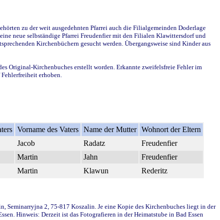
ehörten zu der weit ausgedehnten Pfarrei auch die Filialgemeinden Doderlage
ine neue selbständige Pfarrei Freudenfier mit den Filialen Klawittersdorf und
 entsprechenden Kirchenbüchern gesucht werden. Übergangsweise sind Kinder aus
des Original-Kirchenbuches erstellt worden. Erkannte zweifelsfreie Fehler im
Fehlerfreiheit erhoben.
ters
Vorname des Vaters
Name der Mutter
Wohnort der Eltern
Jacob
Radatz
Freudenfier
Martin
Jahn
Freudenfier
Martin
Klawun
Rederitz
in, Seminarryjna 2, 75-817 Koszalin. Je eine Kopie des Kirchenbuches liegt in der
en. Hinweis: Derzeit ist das Fotografieren in der Heimatstube in Bad Essen