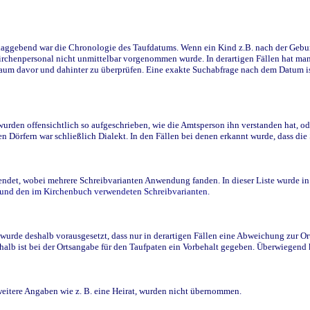
ggebend war die Chronologie des Taufdatums. Wenn ein Kind z.B. nach der Geburt 
rchenpersonal nicht unmittelbar vorgenommen wurde. In derartigen Fällen hat man d
raum davor und dahinter zu überprüfen. Eine exakte Suchabfrage nach dem Datum i
den offensichtlich so aufgeschrieben, wie die Amtsperson ihn verstanden hat, ode
n Dörfern war schließlich Dialekt. In den Fällen bei denen erkannt wurde, dass di
t, wobei mehrere Schreibvarianten Anwendung fanden. In dieser Liste wurde in de
n und den im Kirchenbuch verwendeten Schreibvarianten.
wurde deshalb vorausgesetzt, dass nur in derartigen Fällen eine Abweichung zur O
eshalb ist bei der Ortsangabe für den Taufpaten ein Vorbehalt gegeben. Überwiegen
weitere Angaben wie z. B. eine Heirat, wurden nicht übernommen.