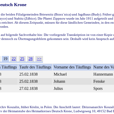
Deutsch Krone
ie beiden Filialgemeinden Briesenitz (Brzez`nica) und Jagdhaus (Budy). Früher g
yce) und Stabitz (Zdbice). Die Pfarrei Zippnow wurde im Jahr 1911 aufgeteilt und e
en errichtet. Ab diesem Zeitpunkt, müssen für diese ländlichen Gemeinden, in den
worden.
 auf folgende Sachverhalte hin: Die vorliegende Transkription ist von einer Kopie 
aber dennoch zu Übertragungsfehlern gekommen sein. Deshalb wird kein Anspruch auf 
19
22
25
28
>>
 Täuflings
Taufe des Täuflings
Vorname des Täuflings
Name des Va
8
25.02.1838
Michael
Hannemann
8
25.02.1838
Johann
Fenske
8
27.02.1838
Julius
Spors
iv Koszalin, früher Köslin, in Polen. Die Anschrift lautet: Diözesanarchiv Koszal
v der Heimatstube des Heimatkreises Deutsch Krone, Ludwigsweg 10, 49152 Bad Ess