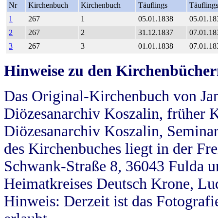
Nr
Kirchenbuch
Kirchenbuch
Täuflings
Täufling
1
267
1
05.01.1838
05.01.18
2
267
2
31.12.1837
07.01.18
3
267
3
01.01.1838
07.01.18
Hinweise zu den Kirchenbücher
Das Original-Kirchenbuch von Jan
Diözesanarchiv Koszalin, früher Kö
Diözesanarchiv Koszalin, Seminar
des Kirchenbuches liegt in der Fr
Schwank-Straße 8, 36043 Fulda u
Heimatkreises Deutsch Krone, Lu
Hinweis: Derzeit ist das Fotograf