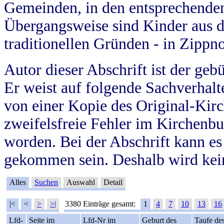
Gemeinden, in den entsprechende
Übergangsweise sind Kinder aus 
traditionellen Gründen - in Zippn
Autor dieser Abschrift ist der geb
Er weist auf folgende Sachverhalte
von einer Kopie des Original-Kirc
zweifelsfreie Fehler im Kirchenbuc
worden. Bei der Abschrift kann e
gekommen sein. Deshalb wird kein
Alles
Suchen
Auswahl
Detail
|<
<
>
>|
3380 Einträge gesamt:
1
4
7
10
13
16
Lfd-
Seite im
Lfd-Nr im
Geburt des
Taufe de