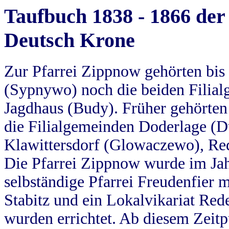
Taufbuch 1838 - 1866 der
Deutsch Krone
Zur Pfarrei Zippnow gehörten bi
(Sypnywo) noch die beiden Filial
Jagdhaus (Budy). Früher gehörten 
die Filialgemeinden Doderlage (D
Klawittersdorf (Glowaczewo), Red
Die Pfarrei Zippnow wurde im Jah
selbständige Pfarrei Freudenfier m
Stabitz und ein Lokalvikariat Red
wurden errichtet. Ab diesem Zeitp