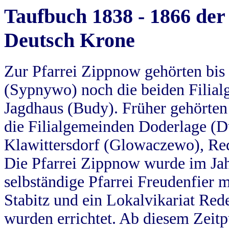
Taufbuch 1838 - 1866 der
Deutsch Krone
Zur Pfarrei Zippnow gehörten bi
(Sypnywo) noch die beiden Filial
Jagdhaus (Budy). Früher gehörten 
die Filialgemeinden Doderlage (D
Klawittersdorf (Glowaczewo), Red
Die Pfarrei Zippnow wurde im Jah
selbständige Pfarrei Freudenfier m
Stabitz und ein Lokalvikariat Red
wurden errichtet. Ab diesem Zeitp