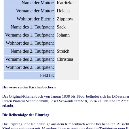
Name der Mutter:
Katritzke
Vorname der Mutter:
Helena
Wohnort der Eltern :
Zippnow
Name des 1. Taufpaten:
Sack
Vorname des 1. Taufpaten:
Johann
Wohnort des 1. Taufpaten:
Name des 2. Taufpaten:
Streich
Vorname des 2. Taufpaten:
Christina
Wohnort des 2. Taufpaten:
Feld18:
Hinweise zu den Kirchenbüchern
Das Original-Kirchenbuch von Januar 1838 bis 1866, befindet sich im Diözesanarch
Freien Prälatur Schneidemühl, Josef-Schwank-Straße 8, 36043 Fulda und im Archi
erlaubt.
Die Reihenfolge der Einträge
Die ursprüngliche Reihenfolge aus dem Kirchenbuch wurde bei behalten. Ausschla
Kind eben später getauft. Manchmal kam es auch vor, dass der Taufeintrag vom Ki