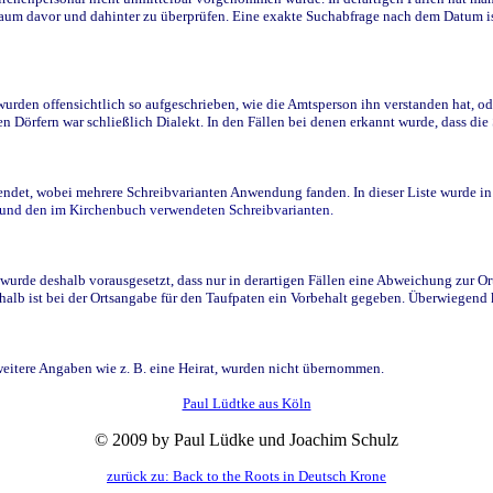
raum davor und dahinter zu überprüfen. Eine exakte Suchabfrage nach dem Datum i
den offensichtlich so aufgeschrieben, wie die Amtsperson ihn verstanden hat, ode
n Dörfern war schließlich Dialekt. In den Fällen bei denen erkannt wurde, dass di
t, wobei mehrere Schreibvarianten Anwendung fanden. In dieser Liste wurde in de
n und den im Kirchenbuch verwendeten Schreibvarianten.
wurde deshalb vorausgesetzt, dass nur in derartigen Fällen eine Abweichung zur O
eshalb ist bei der Ortsangabe für den Taufpaten ein Vorbehalt gegeben. Überwiegen
weitere Angaben wie z. B. eine Heirat, wurden nicht übernommen.
Paul Lüdtke aus Köln
© 2009 by Paul Lüdke und Joachim Schulz
zurück zu: Back to the Roots in Deutsch Krone