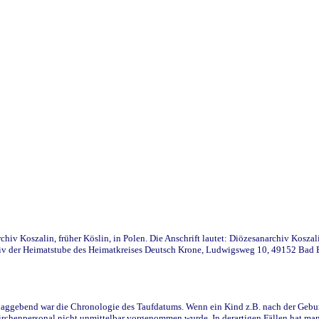
iv Koszalin, früher Köslin, in Polen. Die Anschrift lautet: Diözesanarchiv Koszal
v der Heimatstube des Heimatkreises Deutsch Krone, Ludwigsweg 10, 49152 Bad Ess
ggebend war die Chronologie des Taufdatums. Wenn ein Kind z.B. nach der Geburt 
rchenpersonal nicht unmittelbar vorgenommen wurde. In derartigen Fällen hat man d