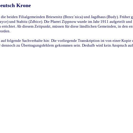
Deutsch Krone
ie beiden Filialgemeinden Briesenitz (Brzez`nica) und Jagdhaus (Budy). Früher g
yce) und Stabitz (Zdbice). Die Pfarrei Zippnow wurde im Jahr 1911 aufgeteilt und e
en errichtet. Ab diesem Zeitpunkt, müssen für diese ländlichen Gemeinden, in den
worden.
 auf folgende Sachverhalte hin: Die vorliegende Transkription ist von einer Kopie 
aber dennoch zu Übertragungsfehlern gekommen sein. Deshalb wird kein Anspruch auf 