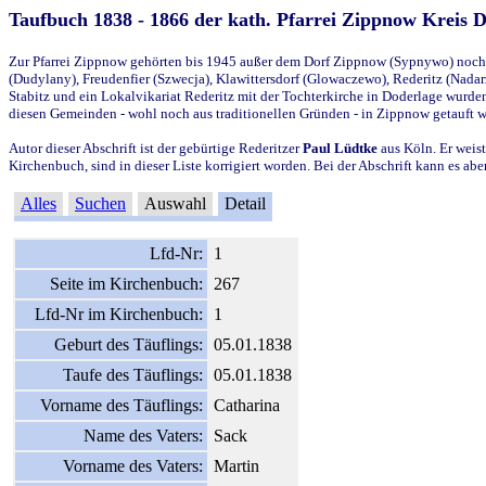
Taufbuch 1838 - 1866 der kath. Pfarrei Zippnow Kreis 
Zur Pfarrei Zippnow gehörten bis 1945 außer dem Dorf Zippnow (Sypnywo) noch d
(Dudylany), Freudenfier (Szwecja), Klawittersdorf (Glowaczewo), Rederitz (Nadarz
Stabitz und ein Lokalvikariat Rederitz mit der Tochterkirche in Doderlage wurd
diesen Gemeinden - wohl noch aus traditionellen Gründen - in Zippnow getauft 
Autor dieser Abschrift ist der gebürtige Rederitzer
Paul Lüdtke
aus Köln. Er weist
Kirchenbuch, sind in dieser Liste korrigiert worden. Bei der Abschrift kann es 
Alles
Suchen
Auswahl
Detail
Lfd-Nr:
1
Seite im Kirchenbuch:
267
Lfd-Nr im Kirchenbuch:
1
Geburt des Täuflings:
05.01.1838
Taufe des Täuflings:
05.01.1838
Vorname des Täuflings:
Catharina
Name des Vaters:
Sack
Vorname des Vaters:
Martin