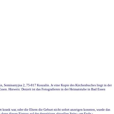
in, Seminarryjna 2, 75-817 Koszalin. Je eine Kopie des Kirchenbuches liegt in der
en. Hinweis: Derzeit ist das Fotografieren in der Heimatstube in Bad Essen
krank war, oder die Eltern die Geburt nicht sofort anzeigen konnten, wurde das
ann diesen Eintrag auf der derzeitigen aktuellen Seite - am Ende -