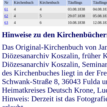
Nr
Kirchenbuch
Kirchenbuch
Täuflings
Täufling
61
4
4
03.08.1838
04.08.18
62
4
5
29.07.1838
05.08.18
63
4
6
10.08.1838
12.08.18
Hinweise zu den Kirchenbücher
Das Original-Kirchenbuch von Jan
Diözesanarchiv Koszalin, früher Kö
Diözesanarchiv Koszalin, Seminar
des Kirchenbuches liegt in der Fr
Schwank-Straße 8, 36043 Fulda u
Heimatkreises Deutsch Krone, Lu
Hinweis: Derzeit ist das Fotograf