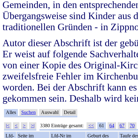
Gemeinden, in den entsprechende
Übergangsweise sind Kinder aus 
traditionellen Gründen - in Zippn
Autor dieser Abschrift ist der geb
Er weist auf folgende Sachverhalte
von einer Kopie des Original-Kirc
zweifelsfreie Fehler im Kirchenbuc
worden. Bei der Abschrift kann e
gekommen sein. Deshalb wird kein
Alles
Suchen
Auswahl
Detail
|<
<
>
>|
3380 Einträge gesamt:
<<
61
64
67
70
Lfd-
Seite im
Lfd-Nr im
Geburt des
Taufe de