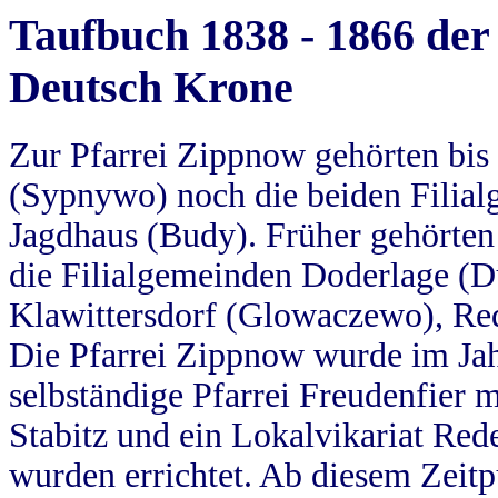
Taufbuch 1838 - 1866 der
Deutsch Krone
Zur Pfarrei Zippnow gehörten bi
(Sypnywo) noch die beiden Filial
Jagdhaus (Budy). Früher gehörten 
die Filialgemeinden Doderlage (D
Klawittersdorf (Glowaczewo), Red
Die Pfarrei Zippnow wurde im Jah
selbständige Pfarrei Freudenfier m
Stabitz und ein Lokalvikariat Red
wurden errichtet. Ab diesem Zeitp