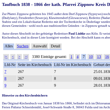
Taufbuch 1838 - 1866 der kath. Pfarrei Zippnow Kreis 
Zur Pfarrei Zippnow gehörten bis 1945 außer dem Dorf Zippnow (Sypnywo) noch d
(Dudylany), Freudenfier (Szwecja), Klawittersdorf (Glowaczewo), Rederitz (Nadarz
Stabitz und ein Lokalvikariat Rederitz mit der Tochterkirche in Doderlage wurd
diesen Gemeinden - wohl noch aus traditionellen Gründen - in Zippnow getauft 
Autor dieser Abschrift ist der gebürtige Rederitzer
Paul Lüdtke
aus Köln. Er weist
Kirchenbuch, sind in dieser Liste korrigiert worden. Bei der Abschrift kann es 
Alles
Suchen
Auswahl
Detail
|<
<
>
>|
3380 Einträge gesamt:
1
4
7
10
13
16
Lfd-Nr
Seite im Kirchenbuch
Lfd-Nr im Kirchenbuch
Geburt des
7
267
7
25.01.183
8
267
8
09.01.183
9
267
9
28.01.183
Hinweise zu den Kirchenbüchern
Das Original-Kirchenbuch von Januar 1838 bis 1866, befindet sich im Diözesanarch
Freien Prälatur Schneidemühl, Josef-Schwank-Straße 8, 36043 Fulda und im Archi