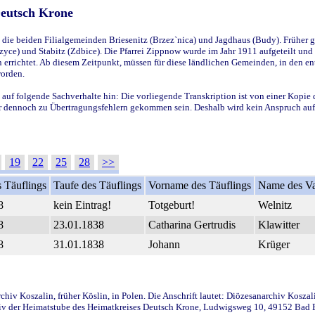
Deutsch Krone
ie beiden Filialgemeinden Briesenitz (Brzez`nica) und Jagdhaus (Budy). Früher g
yce) und Stabitz (Zdbice). Die Pfarrei Zippnow wurde im Jahr 1911 aufgeteilt und e
en errichtet. Ab diesem Zeitpunkt, müssen für diese ländlichen Gemeinden, in den
worden.
 auf folgende Sachverhalte hin: Die vorliegende Transkription ist von einer Kopie 
aber dennoch zu Übertragungsfehlern gekommen sein. Deshalb wird kein Anspruch auf 
19
22
25
28
>>
 Täuflings
Taufe des Täuflings
Vorname des Täuflings
Name des Va
8
kein Eintrag!
Totgeburt!
Welnitz
8
23.01.1838
Catharina Gertrudis
Klawitter
8
31.01.1838
Johann
Krüger
iv Koszalin, früher Köslin, in Polen. Die Anschrift lautet: Diözesanarchiv Koszal
v der Heimatstube des Heimatkreises Deutsch Krone, Ludwigsweg 10, 49152 Bad Ess