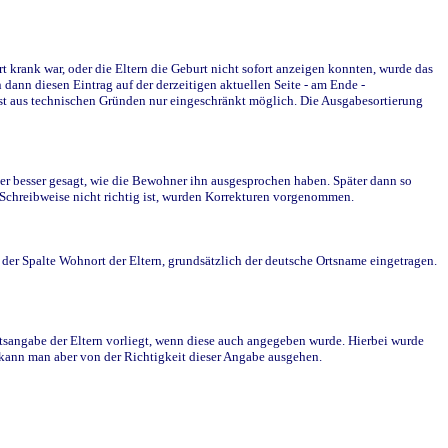
krank war, oder die Eltern die Geburt nicht sofort anzeigen konnten, wurde das
ann diesen Eintrag auf der derzeitigen aktuellen Seite - am Ende -
st aus technischen Gründen nur eingeschränkt möglich. Die Ausgabesortierung
r besser gesagt, wie die Bewohner ihn ausgesprochen haben. Später dann so
e Schreibweise nicht richtig ist, wurden Korrekturen vorgenommen.
r Spalte Wohnort der Eltern, grundsätzlich der deutsche Ortsname eingetragen.
rtsangabe der Eltern vorliegt, wenn diese auch angegeben wurde. Hierbei wurde
d kann man aber von der Richtigkeit dieser Angabe ausgehen.