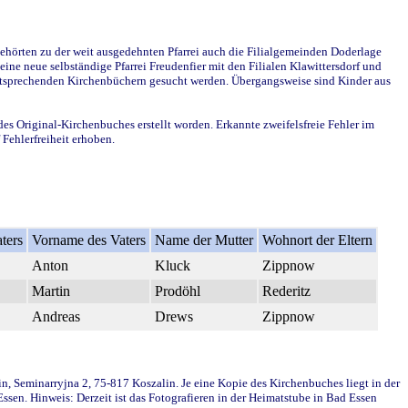
ehörten zu der weit ausgedehnten Pfarrei auch die Filialgemeinden Doderlage
ine neue selbständige Pfarrei Freudenfier mit den Filialen Klawittersdorf und
 entsprechenden Kirchenbüchern gesucht werden. Übergangsweise sind Kinder aus
des Original-Kirchenbuches erstellt worden. Erkannte zweifelsfreie Fehler im
Fehlerfreiheit erhoben.
ters
Vorname des Vaters
Name der Mutter
Wohnort der Eltern
Anton
Kluck
Zippnow
Martin
Prodöhl
Rederitz
Andreas
Drews
Zippnow
in, Seminarryjna 2, 75-817 Koszalin. Je eine Kopie des Kirchenbuches liegt in der
en. Hinweis: Derzeit ist das Fotografieren in der Heimatstube in Bad Essen