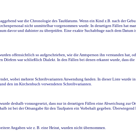
ggebend war die Chronologie des Taufdatums. Wenn ein Kind z.B. nach der Geburt 
rchenpersonal nicht unmittelbar vorgenommen wurde. In derartigen Fällen hat man d
raum davor und dahinter zu überprüfen. Eine exakte Suchabfrage nach dem Datum i
den offensichtlich so aufgeschrieben, wie die Amtsperson ihn verstanden hat, ode
n Dörfern war schließlich Dialekt. In den Fällen bei denen erkannt wurde, dass di
t, wobei mehrere Schreibvarianten Anwendung fanden. In dieser Liste wurde in de
n und den im Kirchenbuch verwendeten Schreibvarianten.
wurde deshalb vorausgesetzt, dass nur in derartigen Fällen eine Abweichung zur O
eshalb ist bei der Ortsangabe für den Taufpaten ein Vorbehalt gegeben. Überwiegen
weitere Angaben wie z. B. eine Heirat, wurden nicht übernommen.