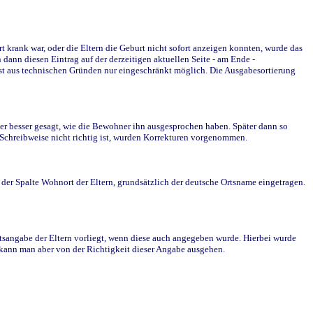
krank war, oder die Eltern die Geburt nicht sofort anzeigen konnten, wurde das
ann diesen Eintrag auf der derzeitigen aktuellen Seite - am Ende -
st aus technischen Gründen nur eingeschränkt möglich. Die Ausgabesortierung
r besser gesagt, wie die Bewohner ihn ausgesprochen haben. Später dann so
e Schreibweise nicht richtig ist, wurden Korrekturen vorgenommen.
r Spalte Wohnort der Eltern, grundsätzlich der deutsche Ortsname eingetragen.
rtsangabe der Eltern vorliegt, wenn diese auch angegeben wurde. Hierbei wurde
d kann man aber von der Richtigkeit dieser Angabe ausgehen.