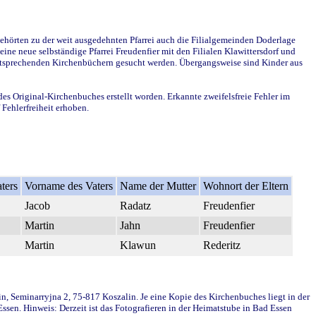
ehörten zu der weit ausgedehnten Pfarrei auch die Filialgemeinden Doderlage
ine neue selbständige Pfarrei Freudenfier mit den Filialen Klawittersdorf und
 entsprechenden Kirchenbüchern gesucht werden. Übergangsweise sind Kinder aus
des Original-Kirchenbuches erstellt worden. Erkannte zweifelsfreie Fehler im
Fehlerfreiheit erhoben.
ters
Vorname des Vaters
Name der Mutter
Wohnort der Eltern
Jacob
Radatz
Freudenfier
Martin
Jahn
Freudenfier
Martin
Klawun
Rederitz
in, Seminarryjna 2, 75-817 Koszalin. Je eine Kopie des Kirchenbuches liegt in der
en. Hinweis: Derzeit ist das Fotografieren in der Heimatstube in Bad Essen