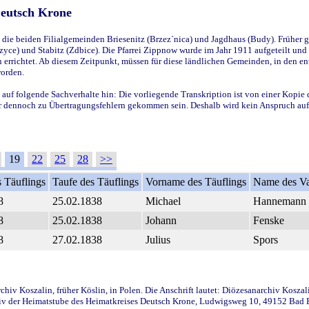
Deutsch Krone
ie beiden Filialgemeinden Briesenitz (Brzez`nica) und Jagdhaus (Budy). Früher g
yce) und Stabitz (Zdbice). Die Pfarrei Zippnow wurde im Jahr 1911 aufgeteilt und e
en errichtet. Ab diesem Zeitpunkt, müssen für diese ländlichen Gemeinden, in den
worden.
 auf folgende Sachverhalte hin: Die vorliegende Transkription ist von einer Kopie 
aber dennoch zu Übertragungsfehlern gekommen sein. Deshalb wird kein Anspruch auf 
19
22
25
28
>>
 Täuflings
Taufe des Täuflings
Vorname des Täuflings
Name des Va
8
25.02.1838
Michael
Hannemann
8
25.02.1838
Johann
Fenske
8
27.02.1838
Julius
Spors
iv Koszalin, früher Köslin, in Polen. Die Anschrift lautet: Diözesanarchiv Koszal
v der Heimatstube des Heimatkreises Deutsch Krone, Ludwigsweg 10, 49152 Bad Ess