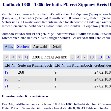
Taufbuch 1838 - 1866 der kath. Pfarrei Zippnow Kreis 
Zur Pfarrei Zippnow gehörten bis 1945 außer dem Dorf Zippnow (Sypnywo) noch d
(Dudylany), Freudenfier (Szwecja), Klawittersdorf (Glowaczewo), Rederitz (Nadarz
Stabitz und ein Lokalvikariat Rederitz mit der Tochterkirche in Doderlage wurd
diesen Gemeinden - wohl noch aus traditionellen Gründen - in Zippnow getauft 
Autor dieser Abschrift ist der gebürtige Rederitzer
Paul Lüdtke
aus Köln. Er weist
Kirchenbuch, sind in dieser Liste korrigiert worden. Bei der Abschrift kann es 
Alles
Suchen
Auswahl
Detail
|<
<
>
>|
3380 Einträge gesamt:
1
4
7
10
13
16
Lfd-Nr
Seite im Kirchenbuch
Lfd-Nr im Kirchenbuch
Geburt des
19
268
9
24.02.183
20
1
1
24.02.183
21
1
2
27.02.183
Hinweise zu den Kirchenbüchern
Das Original-Kirchenbuch von Januar 1838 bis 1866, befindet sich im Diözesanarch
Freien Prälatur Schneidemühl, Josef-Schwank-Straße 8, 36043 Fulda und im Archi