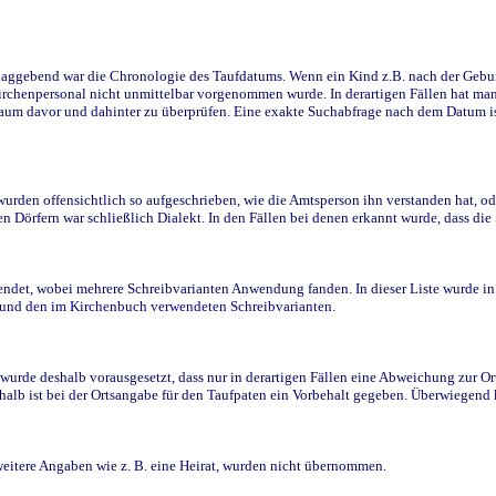
ggebend war die Chronologie des Taufdatums. Wenn ein Kind z.B. nach der Geburt 
rchenpersonal nicht unmittelbar vorgenommen wurde. In derartigen Fällen hat man d
raum davor und dahinter zu überprüfen. Eine exakte Suchabfrage nach dem Datum i
den offensichtlich so aufgeschrieben, wie die Amtsperson ihn verstanden hat, ode
n Dörfern war schließlich Dialekt. In den Fällen bei denen erkannt wurde, dass di
t, wobei mehrere Schreibvarianten Anwendung fanden. In dieser Liste wurde in de
n und den im Kirchenbuch verwendeten Schreibvarianten.
wurde deshalb vorausgesetzt, dass nur in derartigen Fällen eine Abweichung zur O
eshalb ist bei der Ortsangabe für den Taufpaten ein Vorbehalt gegeben. Überwiegen
weitere Angaben wie z. B. eine Heirat, wurden nicht übernommen.