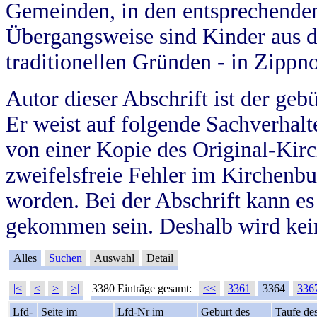
Gemeinden, in den entsprechende
Übergangsweise sind Kinder aus 
traditionellen Gründen - in Zippn
Autor dieser Abschrift ist der geb
Er weist auf folgende Sachverhalte
von einer Kopie des Original-Kirc
zweifelsfreie Fehler im Kirchenbuc
worden. Bei der Abschrift kann e
gekommen sein. Deshalb wird kein
Alles
Suchen
Auswahl
Detail
|<
<
>
>|
3380 Einträge gesamt:
<<
3361
3364
336
Lfd-
Seite im
Lfd-Nr im
Geburt des
Taufe de