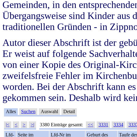
Gemeinden, in den entsprechende
Übergangsweise sind Kinder aus 
traditionellen Gründen - in Zippn
Autor dieser Abschrift ist der geb
Er weist auf folgende Sachverhalte
von einer Kopie des Original-Kirc
zweifelsfreie Fehler im Kirchenbuc
worden. Bei der Abschrift kann e
gekommen sein. Deshalb wird kein
Alles
Suchen
Auswahl
Detail
|<
<
>
>|
3380 Einträge gesamt:
<<
3331
3334
333
Lfd-
Seite im
Lfd-Nr im
Geburt des
Taufe de