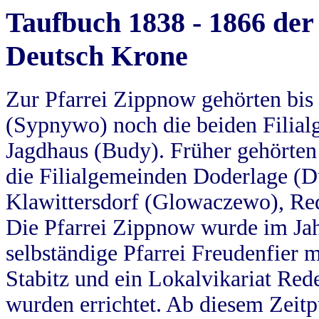
Taufbuch 1838 - 1866 der
Deutsch Krone
Zur Pfarrei Zippnow gehörten bi
(Sypnywo) noch die beiden Filial
Jagdhaus (Budy). Früher gehörten 
die Filialgemeinden Doderlage (D
Klawittersdorf (Glowaczewo), Red
Die Pfarrei Zippnow wurde im Jah
selbständige Pfarrei Freudenfier m
Stabitz und ein Lokalvikariat Red
wurden errichtet. Ab diesem Zeitp