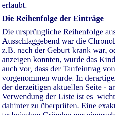
erlaubt.
Die Reihenfolge der Einträge
Die ursprüngliche Reihenfolge au
Ausschlaggebend war die Chronol
z.B. nach der Geburt krank war, od
anzeigen konnten, wurde das Kind
auch vor, dass der Taufeintrag vo
vorgenommen wurde. In derartigen
der derzeitigen aktuellen Seite -
Verwendung der Liste ist es wich
dahinter zu überprüfen. Eine exa
technischen Gründen nur eingesch