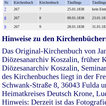
Nr
Kirchenbuch
Kirchenbuch
Täuflings
Täufling
7
267
7
25.01.1838
kein Eint
8
267
8
09.01.1838
23.01.18
9
267
9
28.01.1838
31.01.18
Hinweise zu den Kirchenbücher
Das Original-Kirchenbuch von Jan
Diözesanarchiv Koszalin, früher Kö
Diözesanarchiv Koszalin, Seminar
des Kirchenbuches liegt in der Fr
Schwank-Straße 8, 36043 Fulda u
Heimatkreises Deutsch Krone, Lu
Hinweis: Derzeit ist das Fotograf