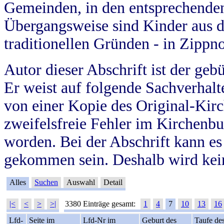
Gemeinden, in den entsprechende
Übergangsweise sind Kinder aus 
traditionellen Gründen - in Zippn
Autor dieser Abschrift ist der geb
Er weist auf folgende Sachverhalte
von einer Kopie des Original-Kirc
zweifelsfreie Fehler im Kirchenbuc
worden. Bei der Abschrift kann e
gekommen sein. Deshalb wird kein
Alles
Suchen
Auswahl
Detail
|<
<
>
>|
3380 Einträge gesamt:
1
4
7
10
13
16
Lfd-
Seite im
Lfd-Nr im
Geburt des
Taufe de