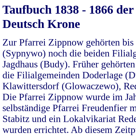
Taufbuch 1838 - 1866 der
Deutsch Krone
Zur Pfarrei Zippnow gehörten bi
(Sypnywo) noch die beiden Filial
Jagdhaus (Budy). Früher gehörten 
die Filialgemeinden Doderlage (D
Klawittersdorf (Glowaczewo), Red
Die Pfarrei Zippnow wurde im Jah
selbständige Pfarrei Freudenfier m
Stabitz und ein Lokalvikariat Red
wurden errichtet. Ab diesem Zeitp