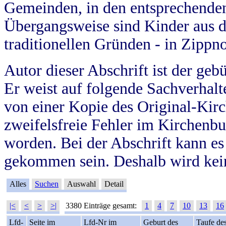
Gemeinden, in den entsprechende
Übergangsweise sind Kinder aus 
traditionellen Gründen - in Zippn
Autor dieser Abschrift ist der geb
Er weist auf folgende Sachverhalte
von einer Kopie des Original-Kirc
zweifelsfreie Fehler im Kirchenbuc
worden. Bei der Abschrift kann e
gekommen sein. Deshalb wird kein
Alles
Suchen
Auswahl
Detail
|<
<
>
>|
3380 Einträge gesamt:
1
4
7
10
13
16
Lfd-
Seite im
Lfd-Nr im
Geburt des
Taufe de