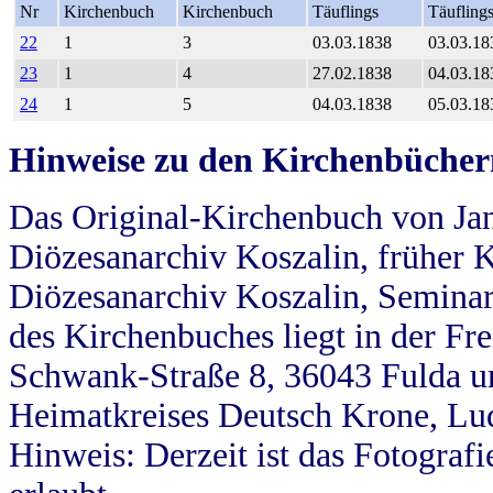
Nr
Kirchenbuch
Kirchenbuch
Täuflings
Täufling
22
1
3
03.03.1838
03.03.18
23
1
4
27.02.1838
04.03.18
24
1
5
04.03.1838
05.03.18
Hinweise zu den Kirchenbücher
Das Original-Kirchenbuch von Jan
Diözesanarchiv Koszalin, früher Kö
Diözesanarchiv Koszalin, Seminar
des Kirchenbuches liegt in der Fr
Schwank-Straße 8, 36043 Fulda u
Heimatkreises Deutsch Krone, Lu
Hinweis: Derzeit ist das Fotograf