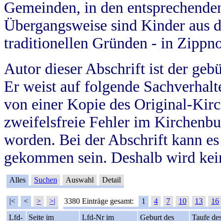
Gemeinden, in den entsprechende
Übergangsweise sind Kinder aus 
traditionellen Gründen - in Zippn
Autor dieser Abschrift ist der geb
Er weist auf folgende Sachverhalte
von einer Kopie des Original-Kirc
zweifelsfreie Fehler im Kirchenbuc
worden. Bei der Abschrift kann e
gekommen sein. Deshalb wird kein
Alles
Suchen
Auswahl
Detail
|<
<
>
>|
3380 Einträge gesamt:
1
4
7
10
13
16
Lfd-
Seite im
Lfd-Nr im
Geburt des
Taufe de