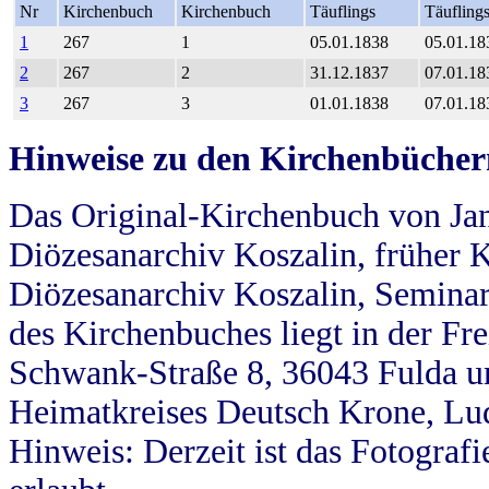
Nr
Kirchenbuch
Kirchenbuch
Täuflings
Täufling
1
267
1
05.01.1838
05.01.18
2
267
2
31.12.1837
07.01.18
3
267
3
01.01.1838
07.01.18
Hinweise zu den Kirchenbücher
Das Original-Kirchenbuch von Jan
Diözesanarchiv Koszalin, früher Kö
Diözesanarchiv Koszalin, Seminar
des Kirchenbuches liegt in der Fr
Schwank-Straße 8, 36043 Fulda u
Heimatkreises Deutsch Krone, Lu
Hinweis: Derzeit ist das Fotograf