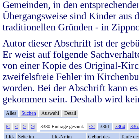
Gemeinden, in den entsprechende
Übergangsweise sind Kinder aus 
traditionellen Gründen - in Zippn
Autor dieser Abschrift ist der geb
Er weist auf folgende Sachverhalte
von einer Kopie des Original-Kirc
zweifelsfreie Fehler im Kirchenbuc
worden. Bei der Abschrift kann e
gekommen sein. Deshalb wird kein
Alles
Suchen
Auswahl
Detail
|<
<
>
>|
3380 Einträge gesamt:
<<
3361
3364
336
Lfd-
Seite im
Lfd-Nr im
Geburt des
Taufe de