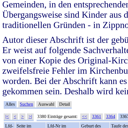
Gemeinden, in den entsprechende
Übergangsweise sind Kinder aus 
traditionellen Gründen - in Zippn
Autor dieser Abschrift ist der geb
Er weist auf folgende Sachverhalte
von einer Kopie des Original-Kirc
zweifelsfreie Fehler im Kirchenbuc
worden. Bei der Abschrift kann e
gekommen sein. Deshalb wird kein
Alles
Suchen
Auswahl
Detail
|<
<
>
>|
3380 Einträge gesamt:
<<
3361
3364
336
Lfd-
Seite im
Lfd-Nr im
Geburt des
Taufe de