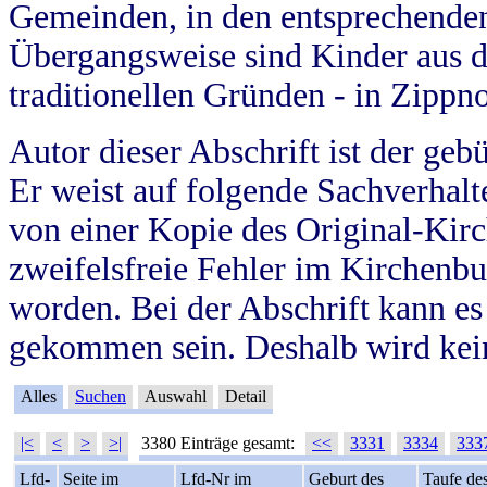
Gemeinden, in den entsprechende
Übergangsweise sind Kinder aus 
traditionellen Gründen - in Zippn
Autor dieser Abschrift ist der geb
Er weist auf folgende Sachverhalte
von einer Kopie des Original-Kirc
zweifelsfreie Fehler im Kirchenbuc
worden. Bei der Abschrift kann e
gekommen sein. Deshalb wird kein
Alles
Suchen
Auswahl
Detail
|<
<
>
>|
3380 Einträge gesamt:
<<
3331
3334
333
Lfd-
Seite im
Lfd-Nr im
Geburt des
Taufe de