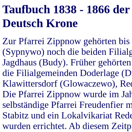
Taufbuch 1838 - 1866 der
Deutsch Krone
Zur Pfarrei Zippnow gehörten bi
(Sypnywo) noch die beiden Filial
Jagdhaus (Budy). Früher gehörten 
die Filialgemeinden Doderlage (D
Klawittersdorf (Glowaczewo), Red
Die Pfarrei Zippnow wurde im Jah
selbständige Pfarrei Freudenfier m
Stabitz und ein Lokalvikariat Red
wurden errichtet. Ab diesem Zeitp