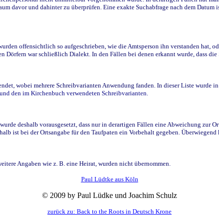
raum davor und dahinter zu überprüfen. Eine exakte Suchabfrage nach dem Datum i
den offensichtlich so aufgeschrieben, wie die Amtsperson ihn verstanden hat, ode
n Dörfern war schließlich Dialekt. In den Fällen bei denen erkannt wurde, dass di
t, wobei mehrere Schreibvarianten Anwendung fanden. In dieser Liste wurde in de
n und den im Kirchenbuch verwendeten Schreibvarianten.
wurde deshalb vorausgesetzt, dass nur in derartigen Fällen eine Abweichung zur O
eshalb ist bei der Ortsangabe für den Taufpaten ein Vorbehalt gegeben. Überwiegen
weitere Angaben wie z. B. eine Heirat, wurden nicht übernommen.
Paul Lüdtke aus Köln
© 2009 by Paul Lüdke und Joachim Schulz
zurück zu: Back to the Roots in Deutsch Krone