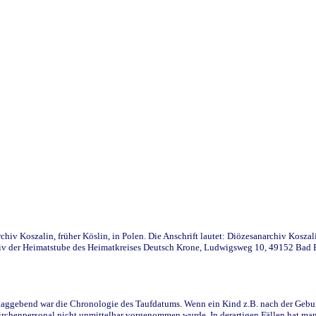
iv Koszalin, früher Köslin, in Polen. Die Anschrift lautet: Diözesanarchiv Koszal
v der Heimatstube des Heimatkreises Deutsch Krone, Ludwigsweg 10, 49152 Bad Ess
ggebend war die Chronologie des Taufdatums. Wenn ein Kind z.B. nach der Geburt 
rchenpersonal nicht unmittelbar vorgenommen wurde. In derartigen Fällen hat man d