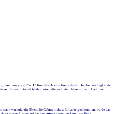
in, Seminarryjna 2, 75-817 Koszalin. Je eine Kopie des Kirchenbuches liegt in der
en. Hinweis: Derzeit ist das Fotografieren in der Heimatstube in Bad Essen
krank war, oder die Eltern die Geburt nicht sofort anzeigen konnten, wurde das
ann diesen Eintrag auf der derzeitigen aktuellen Seite - am Ende -