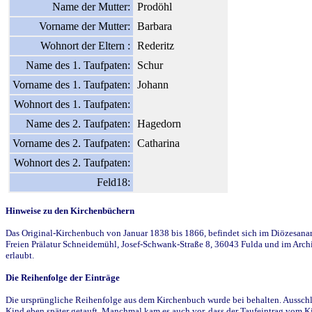
Name der Mutter:
Prodöhl
Vorname der Mutter:
Barbara
Wohnort der Eltern :
Rederitz
Name des 1. Taufpaten:
Schur
Vorname des 1. Taufpaten:
Johann
Wohnort des 1. Taufpaten:
Name des 2. Taufpaten:
Hagedorn
Vorname des 2. Taufpaten:
Catharina
Wohnort des 2. Taufpaten:
Feld18:
Hinweise zu den Kirchenbüchern
Das Original-Kirchenbuch von Januar 1838 bis 1866, befindet sich im Diözesanarch
Freien Prälatur Schneidemühl, Josef-Schwank-Straße 8, 36043 Fulda und im Archi
erlaubt.
Die Reihenfolge der Einträge
Die ursprüngliche Reihenfolge aus dem Kirchenbuch wurde bei behalten. Ausschla
Kind eben später getauft. Manchmal kam es auch vor, dass der Taufeintrag vom Ki