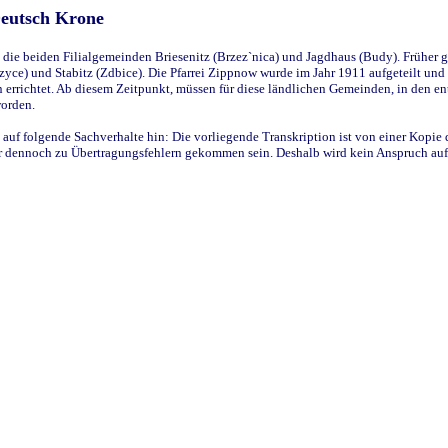
Deutsch Krone
ie beiden Filialgemeinden Briesenitz (Brzez`nica) und Jagdhaus (Budy). Früher g
yce) und Stabitz (Zdbice). Die Pfarrei Zippnow wurde im Jahr 1911 aufgeteilt und e
en errichtet. Ab diesem Zeitpunkt, müssen für diese ländlichen Gemeinden, in den
worden.
 auf folgende Sachverhalte hin: Die vorliegende Transkription ist von einer Kopie 
aber dennoch zu Übertragungsfehlern gekommen sein. Deshalb wird kein Anspruch auf 