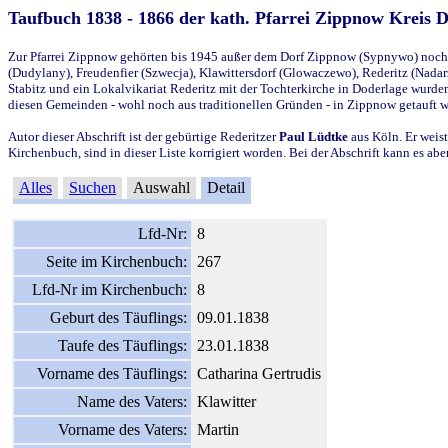
Taufbuch 1838 - 1866 der kath. Pfarrei Zippnow Kreis 
Zur Pfarrei Zippnow gehörten bis 1945 außer dem Dorf Zippnow (Sypnywo) noch d
(Dudylany), Freudenfier (Szwecja), Klawittersdorf (Glowaczewo), Rederitz (Nadarz
Stabitz und ein Lokalvikariat Rederitz mit der Tochterkirche in Doderlage wurd
diesen Gemeinden - wohl noch aus traditionellen Gründen - in Zippnow getauft 
Autor dieser Abschrift ist der gebürtige Rederitzer
Paul Lüdtke
aus Köln. Er weist
Kirchenbuch, sind in dieser Liste korrigiert worden. Bei der Abschrift kann es 
Alles
Suchen
Auswahl
Detail
Lfd-Nr:
8
Seite im Kirchenbuch:
267
Lfd-Nr im Kirchenbuch:
8
Geburt des Täuflings:
09.01.1838
Taufe des Täuflings:
23.01.1838
Vorname des Täuflings:
Catharina Gertrudis
Name des Vaters:
Klawitter
Vorname des Vaters:
Martin