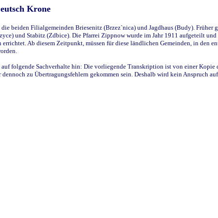
Deutsch Krone
ie beiden Filialgemeinden Briesenitz (Brzez`nica) und Jagdhaus (Budy). Früher g
yce) und Stabitz (Zdbice). Die Pfarrei Zippnow wurde im Jahr 1911 aufgeteilt und e
en errichtet. Ab diesem Zeitpunkt, müssen für diese ländlichen Gemeinden, in den
worden.
 auf folgende Sachverhalte hin: Die vorliegende Transkription ist von einer Kopie 
aber dennoch zu Übertragungsfehlern gekommen sein. Deshalb wird kein Anspruch auf 