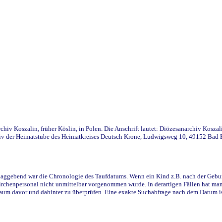
iv Koszalin, früher Köslin, in Polen. Die Anschrift lautet: Diözesanarchiv Koszal
v der Heimatstube des Heimatkreises Deutsch Krone, Ludwigsweg 10, 49152 Bad Ess
ggebend war die Chronologie des Taufdatums. Wenn ein Kind z.B. nach der Geburt 
rchenpersonal nicht unmittelbar vorgenommen wurde. In derartigen Fällen hat man d
raum davor und dahinter zu überprüfen. Eine exakte Suchabfrage nach dem Datum i