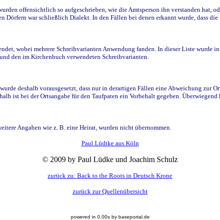
den offensichtlich so aufgeschrieben, wie die Amtsperson ihn verstanden hat, ode
n Dörfern war schließlich Dialekt. In den Fällen bei denen erkannt wurde, dass di
t, wobei mehrere Schreibvarianten Anwendung fanden. In dieser Liste wurde in de
n und den im Kirchenbuch verwendeten Schreibvarianten.
wurde deshalb vorausgesetzt, dass nur in derartigen Fällen eine Abweichung zur O
eshalb ist bei der Ortsangabe für den Taufpaten ein Vorbehalt gegeben. Überwiegen
weitere Angaben wie z. B. eine Heirat, wurden nicht übernommen.
Paul Lüdtke aus Köln
© 2009 by Paul Lüdke und Joachim Schulz
zurück zu: Back to the Roots in Deutsch Krone
zurück zur Quellenübersicht
powered in 0.00s by baseportal.de