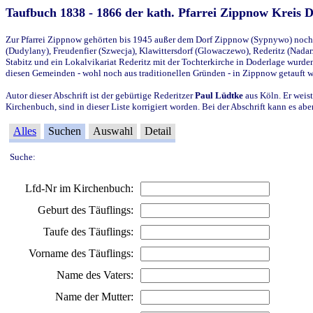
Taufbuch 1838 - 1866 der kath. Pfarrei Zippnow Kreis 
Zur Pfarrei Zippnow gehörten bis 1945 außer dem Dorf Zippnow (Sypnywo) noch d
(Dudylany), Freudenfier (Szwecja), Klawittersdorf (Glowaczewo), Rederitz (Nadarz
Stabitz und ein Lokalvikariat Rederitz mit der Tochterkirche in Doderlage wurd
diesen Gemeinden - wohl noch aus traditionellen Gründen - in Zippnow getauft 
Autor dieser Abschrift ist der gebürtige Rederitzer
Paul Lüdtke
aus Köln. Er weist
Kirchenbuch, sind in dieser Liste korrigiert worden. Bei der Abschrift kann es 
Alles
Suchen
Auswahl
Detail
Suche:
Lfd-Nr im Kirchenbuch:
Geburt des Täuflings:
Taufe des Täuflings:
Vorname des Täuflings:
Name des Vaters:
Name der Mutter: