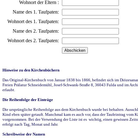
Wohnort der Eltern :
Name des 1. Taufpaten:
Wohnort des 1. Taufpaten:
Name des 2. Taufpaten:
Wohnort des 2. Taufpaten:
Hinweise zu den Kirchenbüchern
Das Original-Kirchenbuch von Januar 1838 bis 1866, befindet sich im Diözesanarch
Freien Prälatur Schneidemühl, Josef-Schwank-Straße 8, 36043 Fulda und im Archi
erlaubt.
Die Reihenfolge der Einträge
Die ursprüngliche Reihenfolge aus dem Kirchenbuch wurde bei behalten. Ausschla
Kind eben später getauft. Manchmal kam es auch vor, dass der Taufeintrag vom Ki
vorgenommen. Bei der Verwendung der Liste ist es wichtig, einen gewissen Zeit
erfolgt nach Tag, Monat und Jahr.
Schreibweise der Namen