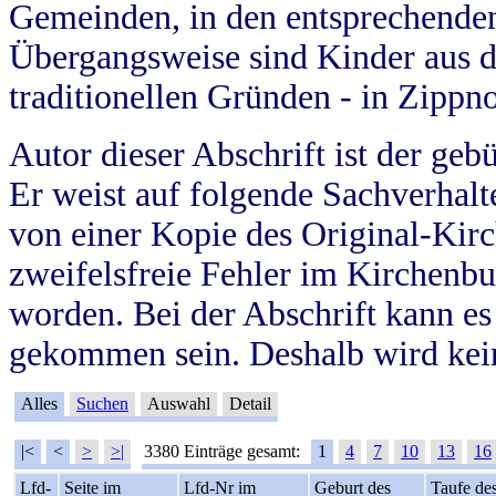
Gemeinden, in den entsprechende
Übergangsweise sind Kinder aus 
traditionellen Gründen - in Zippn
Autor dieser Abschrift ist der geb
Er weist auf folgende Sachverhalte
von einer Kopie des Original-Kirc
zweifelsfreie Fehler im Kirchenbuc
worden. Bei der Abschrift kann e
gekommen sein. Deshalb wird kein
Alles
Suchen
Auswahl
Detail
|<
<
>
>|
3380 Einträge gesamt:
1
4
7
10
13
16
Lfd-
Seite im
Lfd-Nr im
Geburt des
Taufe de