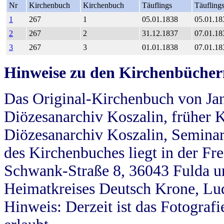
Nr
Kirchenbuch
Kirchenbuch
Täuflings
Täufling
1
267
1
05.01.1838
05.01.18
2
267
2
31.12.1837
07.01.18
3
267
3
01.01.1838
07.01.18
Hinweise zu den Kirchenbücher
Das Original-Kirchenbuch von Jan
Diözesanarchiv Koszalin, früher Kö
Diözesanarchiv Koszalin, Seminar
des Kirchenbuches liegt in der Fr
Schwank-Straße 8, 36043 Fulda u
Heimatkreises Deutsch Krone, Lu
Hinweis: Derzeit ist das Fotograf